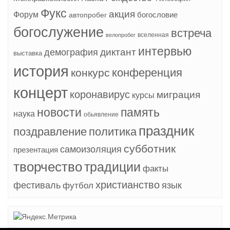
Фукс
акция
Форум
богословие
автопробег
богослужение
встреча
вселенная
велопробег
интервью
диктант
демография
выставка
история
конференция
конкурс
концерт
коронавирус
миграция
курсы
новости
память
наука
обьявление
праздник
поздравление
политика
субботник
самоизоляция
презентация
творчество
традиции
факты
христианство
фестиваль
язык
футбол