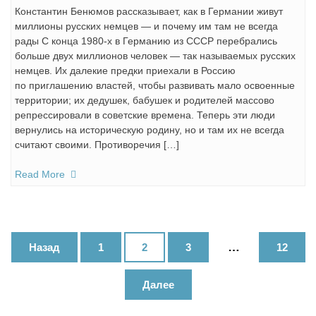
Константин Бенюмов рассказывает, как в Германии живут
миллионы русских немцев — и почему им там не всегда
рады С конца 1980-х в Германию из СССР перебрались
больше двух миллионов человек — так называемых русских
немцев. Их далекие предки приехали в Россию
по приглашению властей, чтобы развивать мало освоенные
территории; их дедушек, бабушек и родителей массово
репрессировали в советские времена. Теперь эти люди
вернулись на историческую родину, но и там их не всегда
считают своими. Противоречия […]
Read More
Навигация
…
Назад
1
2
3
12
по
записям
Далее