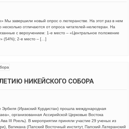
х» Мы завершили новый опрос о лютеранстве. На этот раз в нем
о несколько отличаются от опроса читателей-нелютеран. На
вязанные с вероучением: 1-е место – «Центральное положение
 (54%); 2-е место – […]
-ЛЕТИЮ НИКЕЙСКОГО СОБОРА
те Эрбиля (Иракский Курдистан) прошла международная
Nicaea», организованная Ассирийской Церковью Востока
ва III Роель). В мероприятии приняли участие 29 ученых из
ри), Ватикана (Папский Восточный институт, Папский Латеранский