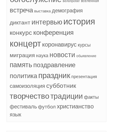
вселенная
велопробег
встреча
демография
выставка
история
интервью
диктант
конференция
конкурс
концерт
коронавирус
курсы
новости
миграция
наука
обьявление
память
поздравление
праздник
политика
презентация
субботник
самоизоляция
творчество
традиции
факты
христианство
фестиваль
футбол
язык