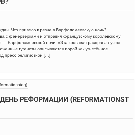
ОВ?
ждан. Что привело к резне в Варфоломеевскую ночь?
ества с фейерверками и отправил французскому королевскому
ов — Варфоломеевской ночи. «Эта кровавая расправа лучше
тоженные гугеноты описываются порой как угнетённое
од пресс религиозной […]
 ДЕНЬ РЕФОРМАЦИИ (REFORMATIONST