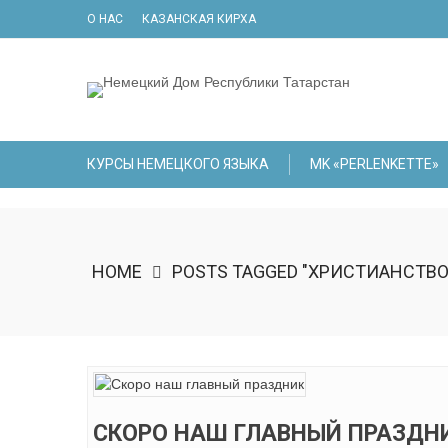
Skip
О НАС
КАЗАНСКАЯ КИРХА
to
content
КУРСЫ НЕМЕЦКОГО ЯЗЫКА
МK «PERLENKETTE»
HOME
POSTS TAGGED "ХРИСТИАНСТВО
СКОРО НАШ ГЛАВНЫЙ ПРАЗДН