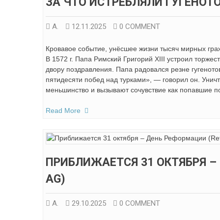
ЗА ЧТО ИСТРЕБЛЯЛИ ГУГЕНОТ
А.
12.11.2025
0 COMMENT
Кровавое событие, унёсшее жизни тысяч мирных гра
В 1572 г. Папа Римский Григорий XIII устроил торж
двору поздравления. Папа радовался резне гугенот
пятидесяти побед над турками», — говорил он. Унич
меньшинство и вызывают сочувствие как попавшие п
Read More
ПРИБЛИЖАЕТСЯ 31 ОКТЯБРЯ –
AG)
А.
29.10.2025
0 COMMENT