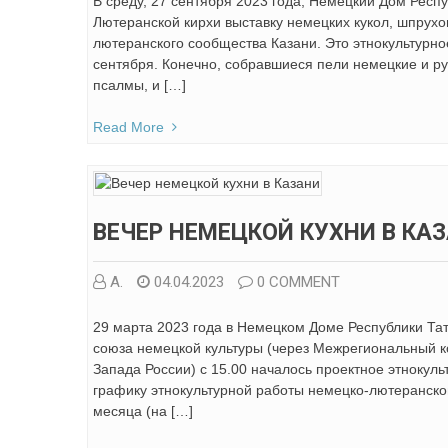
В среду, 27 сентября 2023 года, Немецкий Дом Респ
Лютеранской кирхи выставку немецких кукол, шпрухов
лютеранского сообщества Казани. Это этнокультурн
сентября. Конечно, собравшиеся пели немецкие и ру
псалмы, и […]
Read More
ВЕЧЕР НЕМЕЦКОЙ КУХНИ В КА
А.
04.04.2023
0 COMMENT
29 марта 2023 года в Немецком Доме Республики Тат
союза немецкой культуры (через Межрегиональный 
Запада России) с 15.00 началось проектное этнокул
графику этнокультурной работы немецко-лютеранско
месяца (на […]