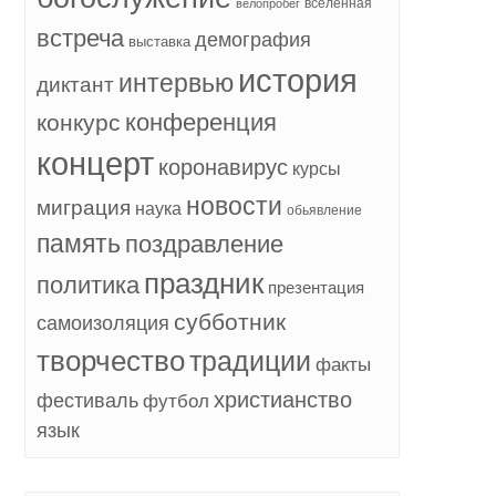
вселенная
велопробег
встреча
демография
выставка
история
интервью
диктант
конференция
конкурс
концерт
коронавирус
курсы
новости
миграция
наука
обьявление
память
поздравление
праздник
политика
презентация
субботник
самоизоляция
творчество
традиции
факты
христианство
фестиваль
футбол
язык