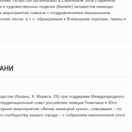
ублики Татарстан организовал в Сиреневом зале старинной
 и художественных поделок (Basteln) активистов немецко-
ое мероприятие совпало с поздравлениями именинников
сские песни, в т. ч. обращаемые к Всевышним хоралам, гимны и
ЗАНИ
арстан (Казань, К. Маркса, 26) при поддержке Международного
координационный совет российских немцев Поволжья и Юго-
ьтурное мероприятие «Вечер немецкой кухни», совпавшее – по
го сообщества нашего города – с собранием именинников этого