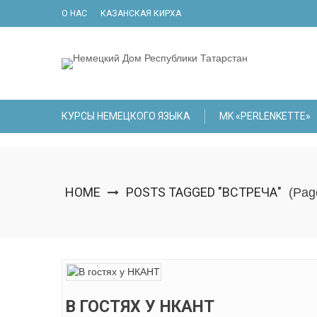
Skip
О НАС
КАЗАНСКАЯ КИРХА
to
content
КУРСЫ НЕМЕЦКОГО ЯЗЫКА
МK «PERLENKETTE»
HOME
POSTS TAGGED "ВСТРЕЧА"
(Pag
В ГОСТЯХ У НКАНТ