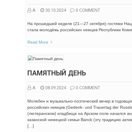
А.
30.10.2024
0 COMMENT
На прошедшей неделе (21—27 октября) гостями Нац
стала молодёжь российских немцев Республики Коми 
Read More
ПАМЯТНЫЙ ДЕНЬ
А.
08.09.2024
0 COMMENT
Молебен и музыкально-поэтический вечер в годовщину
российских немцев (Gedenk- und Trauertag der Russl
(лютеранском) кладбище на Арском поле начался ан
казанской немецкой семьи Banck (эту традицию акт
[…]