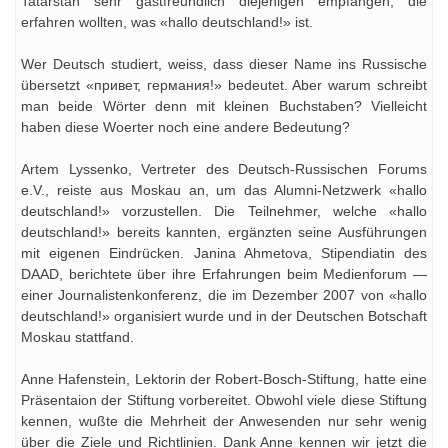
Tatarstan sehr gastfreundlich diejenigen empfangen, die
erfahren wollten, was «hallo deutschland!» ist.
Wer Deutsch studiert, weiss, dass dieser Name ins Russische
übersetzt «привет, германия!» bedeutet. Aber warum schreibt
man beide Wörter denn mit kleinen Buchstaben? Vielleicht
haben diese Woerter noch eine andere Bedeutung?
Artem Lyssenko, Vertreter des Deutsch-Russischen Forums
e.V., reiste aus Moskau an, um das Alumni-Netzwerk «hallo
deutschland!» vorzustellen. Die Teilnehmer, welche «hallo
deutschland!» bereits kannten, ergänzten seine Ausführungen
mit eigenen Eindrücken. Janina Ahmetova, Stipendiatin des
DAAD, berichtete über ihre Erfahrungen beim Medienforum —
einer Journalistenkonferenz, die im Dezember 2007 von «hallo
deutschland!» organisiert wurde und in der Deutschen Botschaft
Moskau stattfand.
Anne Hafenstein, Lektorin der Robert-Bosch-Stiftung, hatte eine
Präsentaion der Stiftung vorbereitet. Obwohl viele diese Stiftung
kennen, wußte die Mehrheit der Anwesenden nur sehr wenig
über die Ziele und Richtlinien. Dank Anne kennen wir jetzt die