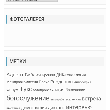
ФОТОГАЛЕРЕЯ
МЕТКИ
Адвент
Библия
ДНК-генеалогия
Бренинг
Рождество
Межправкомиссия
Пасха
Философия
Фукс
акция
Форум
богословие
автопробег
богослужение
встреча
вселенная
велопробег
интервью
диктант
демография
выставка