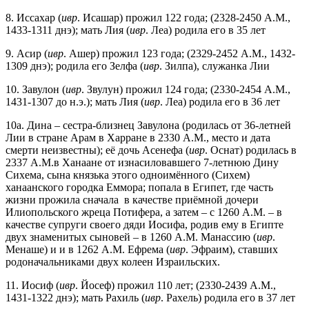
8. Иссахар (
ивр
. Исашар) прожил 122 года; (2328-2450 A.M.,
1433-1311 днэ); мать Лия (
ивр
. Леа) родила его в 35 лет
9. Асир (
ивр
. Ашер) прожил 123 года; (2329-2452 A.M., 1432-
1309 днэ); родила его Зелфа (
ивр
. Зилпа), служанка Лии
10. Завулон (
ивр
. Звулун) прожил 124 года; (2330-2454 A.M.,
1431-1307 до н.э.); мать Лия (
ивр
. Леа) родила его в 36 лет
10а. Дина – сестра-близнец Завулона (родилась от 36-летней
Лии в стране Арам в Харране в 2330 A.M., место и дата
смерти неизвестны); её дочь Асенефа (
ивр
. Оснат) родилась в
2337 A.M.в Ханаане от изнасиловавшего 7-летнюю Дину
Сихема, сына князька этого одноимённого (Сихем)
ханаанского городка Еммора; попала в Египет, где часть
жизни прожила сначала в качестве приёмной дочери
Илиопольского жреца Потифера, а затем – с 1260 A.M. – в
качестве супруги своего дяди Иосифа, родив ему в Египте
двух знаменитых сыновей – в 1260 A.M. Манассию (
ивр
.
Менаше) и и в 1262 A.M. Ефрема (
ивр
. Эфраим), ставших
родоначальниками двух колеен Израильских.
11. Иосиф (
ивр
. Йосеф) прожил 110 лет; (2330-2439 A.M.,
1431-1322 днэ); мать Рахиль (
ивр
. Рахель) родила его в 37 лет