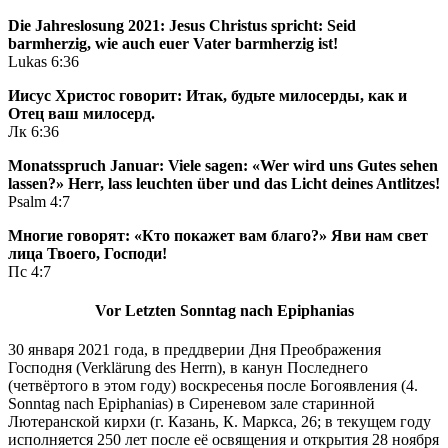
Die Jahreslosung 2021:
Jesus Christus spricht: Seid
barmherzig,
wie auch euer Vater barmherzig ist!
Lukas 6:36
Иисус Христос говорит:
Итак, будьте милосерды, как и
Отец ваш милосерд.
Лк 6:36
Monatsspruch Januar:
Viele sagen: «Wer wird uns Gutes sehen
lassen?»
Herr, lass leuchten über und das Licht deines Antlitzes!
Psalm 4:7
Многие говорят: «Кто покажет вам благо?»
Яви нам свет
лица Твоего, Господи!
Пс 4:7
Vor Letzten
Sonntag
nach
Epiphanias
30 января 2021 года, в преддверии Дня Преображения
Господня (Verklärung des Herrn), в канун Последнего
(четвёртого в этом году) воскресенья после Богоявления (4.
Sonntag nach Epiphanias) в Сиреневом зале старинной
Лютеранской кирхи (г. Казань, К. Маркса, 26; в текущем году
исполняется 250 лет после её освящения и открытия 28 ноября