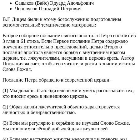
Садыков (Вайс) Эдуард Адольфович
Черноусов Геннадий Петрович
В.Г. Дицем были к этому богослужению подготовлены
вспомогательныё тематические материалы:
Второе соборное послание святого апостола Петра состоит из
3 глав и 61 стиха. Если Первое послание Петра содержало
поучения относительно преследований, целью Второго
послания апостола является борьба с внутренним врагом
церкви, т.е. лжеучителями, несущими в церковь ересь. Автор
Послания желает, чтобы его читатели росли в знании истины
Слова Божия.
Послание Петра обращено к современной церкви.
(1) Мы должны быть бдительными и уметь распознавать тех,
кто вносит ересь в нынешнюю церковь.
(2) Образ жизни лжеучителей обычно характеризуется
алчностью и безнравственностью.
(3) Если мы регулярно и серьёзно не изучаем Слово Божие,
мы становимся лёгкой добычей для лжеучителей.
(4) Если нас настигают минуты малодушия и тревоги, мы