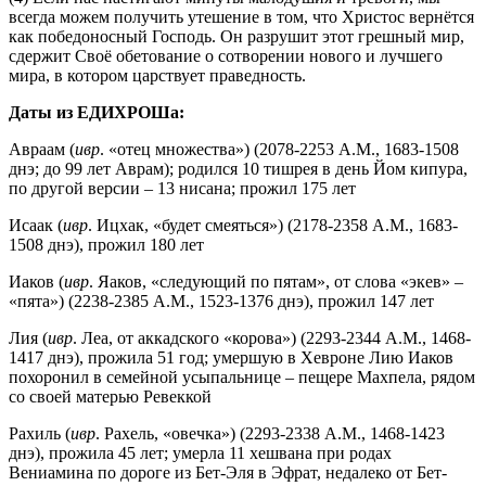
всегда можем получить утешение в том, что Христос вернётся
как победоносный Господь. Он разрушит этот грешный мир,
сдержит Своё обетование о сотворении нового и лучшего
мира, в котором царствует праведность.
Даты из ЕДИХРОШа:
Авраам (
ивр
. «отец множества») (2078-2253 A.M., 1683-1508
днэ; до 99 лет Аврам); родился 10 тишрея в день Йом кипура,
по другой версии – 13 нисана; прожил 175 лет
Исаак (
ивр
. Ицхак, «будет смеяться») (2178-2358 A.M., 1683-
1508 днэ), прожил 180 лет
Иаков (
ивр
. Яаков, «следующий по пятам», от слова «экев» –
«пята») (2238-2385 A.M., 1523-1376 днэ), прожил 147 лет
Лия (
ивр
. Леа, от аккадского «корова») (2293-2344 A.M., 1468-
1417 днэ), прожила 51 год; умершую в Хевроне Лию Иаков
похоронил в семейной усыпальнице – пещере Махпела, рядом
со своей матерью Ревеккой
Рахиль (
ивр
. Рахель, «овечка») (2293-2338 A.M., 1468-1423
днэ), прожила 45 лет; умерла 11 хешвана при родах
Вениамина по дороге из Бет-Эля в Эфрат, недалеко от Бет-