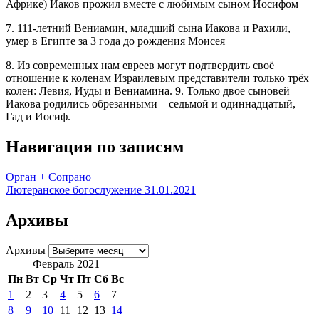
Африке) Иаков прожил вместе с любимым сыном Иосифом
7. 111-летний Вениамин, младший сына Иакова и Рахили,
умер в Египте за 3 года до рождения Моисея
8. Из современных нам евреев могут подтвердить своё
отношение к коленам Израилевым представители только трёх
колен: Левия, Иуды и Вениамина. 9. Только двое сыновей
Иакова родились обрезанными – седьмой и одиннадцатый,
Гад и Иосиф.
Навигация по записям
Орган + Сопрано
Лютеранское богослужение 31.01.2021
Архивы
Архивы
Февраль 2021
Пн
Вт
Ср
Чт
Пт
Сб
Вс
1
2
3
4
5
6
7
8
9
10
11
12
13
14