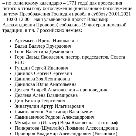
– по юлианскому календарю – 1771 года) для проведения
пятого в этом году богослужения (внеплановое богослужение
на тему Преображения Господня провёл в субботу 30.01.2021
– 10:00-12:00 – наш ульяновский пробст Владимир
Александрович Проворов) собрались 19 лютеран немецкой
традиции, в т.ч. 7 российских немцев:
Артемьева Ирина Николаевна
Вальц Вальтер Эдуардович
Горн Валентина Демидовна
Горн Давыд Яковлевич, пастор, председатель Совета
ЕЛО
Гундин Сергей Иванович
Данилов Сергей Сергеевич
Данилова Зоя Леонидовна
Данилова Юлия Анатольевна
Деляев Андрей Анатольевич – проповедник
Деляева Алёна Владимировна
Диц Виктор Георгиевич
Зинатуллин Артур Ильгизарович
Ламинавичюс Александр Васильевич
Ламинавичюс Родион Александрович
Музафарова (Ильчер) Вера Яковлевна – фотограф
Панкратова (Шультайс) Людмила Александровна
Проворов Владимир Александрович (Ульяновск)