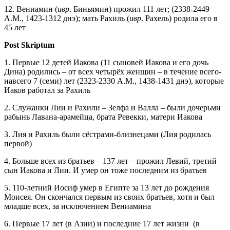
12. Вениамин (
ивр
. Биньямин) прожил 111 лет; (2338-2449
A.M., 1423-1312 днэ); мать Рахиль (
ивр
. Рахель) родила его в
45 лет
Post
Skriptum
1. Первые 12 детей Иакова (11 сыновей Иакова и его дочь
Дина) родились – от всех четырёх женщин – в течение всего-
навсего 7 (семи) лет (2323-2330 A.M., 1438-1431 днэ), которые
Иаков работал за Рахиль
2. Служанки Лии и Рахили – Зелфа и Валла – были дочерьми
рабынь Лавана-арамейца, брата Ревекки, матери Иакова
3. Лия и Рахиль были сёстрами-близнецами (Лия родилась
первой)
4. Больше всех из братьев – 137 лет – прожил Левий, третий
сын Иакова и Лии. И умер он тоже последним из братьев
5. 110-летний Иосиф умер в Египте за 13 лет до рождения
Моисея. Он скончался первым из своих братьев, хотя и был
младше всех, за исключением Вениамина
6. Первые 17 лет (в Азии) и последние 17 лет жизни (в