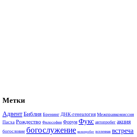
Метки
Адвент
Библия
ДНК-генеалогия
Межправкомиссия
Бренинг
Фукс
акция
Рождество
Форум
Пасха
автопробег
Философия
богослужение
встреча
богословие
вселенная
велопробег