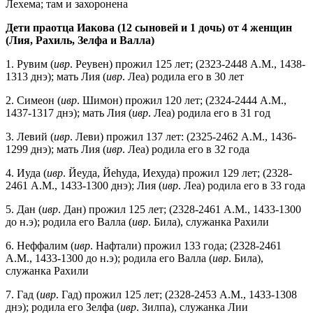
Лехема; там и захоронена
Дети праотца Иакова (12 сыновей и 1 дочь)
от 4 женщин
(Лия, Рахиль, Зелфа и Валла)
1. Рувим (
ивр
. Реувен) прожил 125 лет; (2323-2448 A.M., 1438-
1313 днэ); мать Лия (
ивр
. Леа) родила его в 30 лет
2. Симеон (
ивр
. Шимон) прожил 120 лет; (2324-2444 A.M.,
1437-1317 днэ); мать Лия (
ивр
. Леа) родила его в 31 год
3. Левий (
ивр
. Леви) прожил 137 лет: (2325-2462 A.M., 1436-
1299 днэ); мать Лия (
ивр
. Леа) родила его в 32 года
4. Иуда (
ивр
. Йеуда, Йеhуда, Иехуда) прожил 129 лет; (2328-
2461 A.M., 1433-1300 днэ); Лия (
ивр
. Леа) родила его в 33 года
5. Дан (
ивр
. Дан) прожил 125 лет; (2328-2461 A.M., 1433-1300
до н.э); родила его Валла (
ивр
. Била), служанка Рахили
6. Неффалим (
ивр
. Нафтали) прожил 133 года; (2328-2461
A.M., 1433-1300 до н.э); родила его Валла (
ивр
. Била),
служанка Рахили
7. Гад (
ивр
. Гад) прожил 125 лет; (2328-2453 A.M., 1433-1308
днэ); родила его Зелфа (
ивр
. Зилпа), служанка Лии