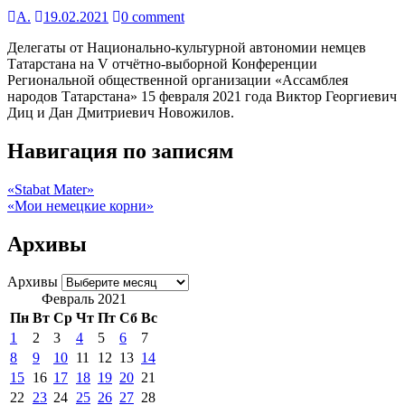
А.
19.02.2021
0 comment
Делегаты от Национально-культурной автономии немцев
Татарстана на V отчётно-выборной Конференции
Региональной общественной организации «Ассамблея
народов Татарстана» 15 февраля 2021 года Виктор Георгиевич
Диц и Дан Дмитриевич Новожилов.
Навигация по записям
«Stabat Mater»
«Мои немецкие корни»
Архивы
Архивы
Февраль 2021
Пн
Вт
Ср
Чт
Пт
Сб
Вс
1
2
3
4
5
6
7
8
9
10
11
12
13
14
15
16
17
18
19
20
21
22
23
24
25
26
27
28