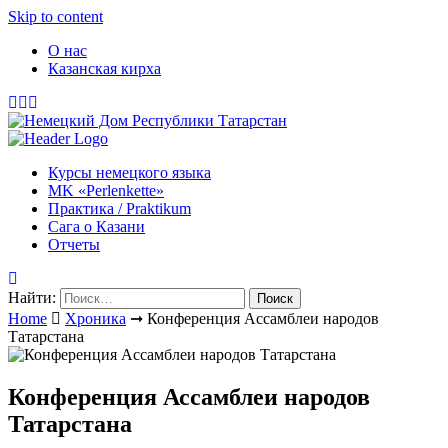
Skip to content
О нас
Казанская кирха
Курсы немецкого языка
МK «Perlenkette»
Практика / Praktikum
Сага о Казани
Отчеты
Найти:
Home
Хроника
➞
Конференция Ассамблеи народов
Татарстана
Конференция Ассамблеи народов
Татарстана