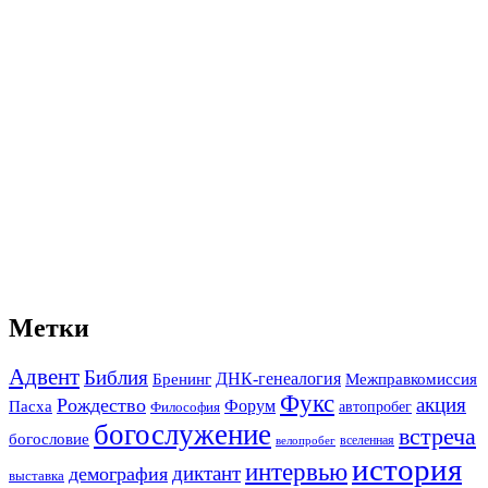
Метки
Адвент
Библия
ДНК-генеалогия
Межправкомиссия
Бренинг
Фукс
акция
Рождество
Форум
Пасха
автопробег
Философия
богослужение
встреча
богословие
вселенная
велопробег
история
интервью
диктант
демография
выставка