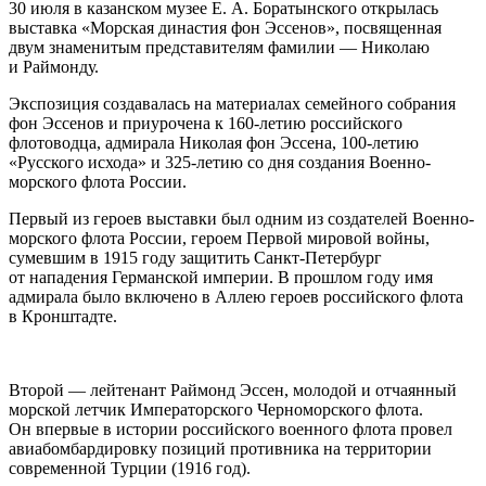
30 июля в казанском музее Е. А. Боратынского открылась
выставка «Морская династия фон Эссенов», посвященная
двум знаменитым представителям фамилии — Николаю
и Раймонду.
Экспозиция создавалась на материалах семейного собрания
фон Эссенов и приурочена к 160-летию российского
флотоводца, адмирала Николая фон Эссена, 100-летию
«Русского исхода» и 325-летию со дня создания Военно-
морского флота России.
Первый из героев выставки был одним из создателей Военно-
морского флота России, героем Первой мировой войны,
сумевшим в 1915 году защитить Санкт-Петербург
от нападения Германской империи. В прошлом году имя
адмирала было включено в Аллею героев российского флота
в Кронштадте.
Второй — лейтенант Раймонд Эссен, молодой и отчаянный
морской летчик Императорского Черноморского флота.
Он впервые в истории российского военного флота провел
авиабомбардировку позиций противника на территории
современной Турции (1916 год).