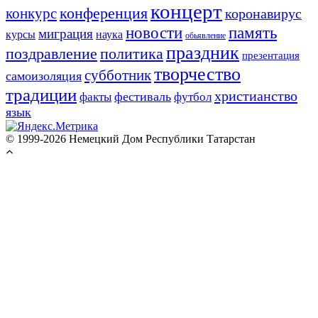
концерт
конференция
конкурс
коронавирус
новости
память
миграция
курсы
наука
обьявление
праздник
поздравление
политика
презентация
творчество
субботник
самоизоляция
традиции
христианство
фестиваль
факты
футбол
язык
© 1999-2026 Немецкий Дом Республики Татарстан