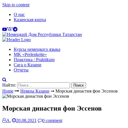
Skip to content
О нас
Казанская кирха
Курсы немецкого языка
МK «Perlenkette»
Практика / Praktikum
Сага о Казани
Отчеты
Найти:
Home
Немцы Казани
➞
Морская династия фон Эссенов
Морская династия фон Эссенов
А.
20.08.2021
0 comment