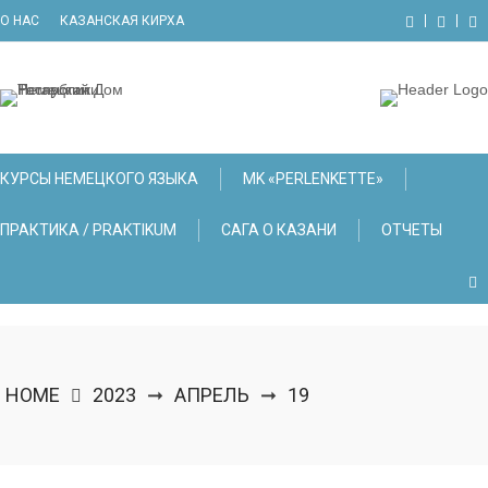
Skip
О НАС
КАЗАНСКАЯ КИРХА
to
content
КУРСЫ НЕМЕЦКОГО ЯЗЫКА
МK «PERLENKETTE»
ПРАКТИКА / PRAKTIKUM
САГА О КАЗАНИ
ОТЧЕТЫ
HOME
2023
АПРЕЛЬ
19
➞
➞