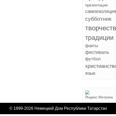
презентация
самоизоляци
субботник
творчест
традиции
факты
фестиваль
футбол
христианств
язык
© 1999-2026 Немецкий Дом Республики Татарстан