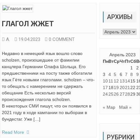
АРХИВЫ
ГЛАГОЛ ЖЖЕТ
Архивы
А.
19.04.2023
0 COMMENT
Недавно в немецкий язык вошло слово
Апрель 2023
scholzen, произошедшее от фамилии
Пн
Вт
Ср
Чт
Пт
Сб
В
канцлера Германии Олафа Шольца. Его
1
2
предшественники на посту также обогатили
3
4
5
6
7
8
9
язык Гёте новыми глаголами. scholzen – что-
10
11
12
13
14
15
1
то обещать с намерением не сдержать
17
18
19
20
21
22
2
обещание Есть несколько версий
24
25
26
27
28
29
3
происхождения глагола scholzen.
В некоторых СМИ пишут, что он появился в
« Мар
Май »
2021 году в ходе кампании по выборам в
бундестаг. Уже […]
Read More
РУБРИКИ