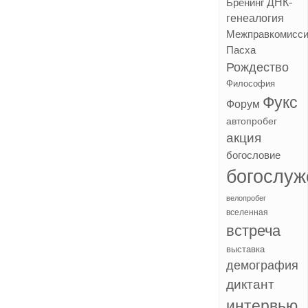
ДНК-
Бренинг
генеалогия
Межправкомисс
Пасха
Рождество
Философия
Фукс
Форум
автопробег
акция
богословие
богослуж
велопробег
вселенная
встреча
выставка
демография
диктант
интервью