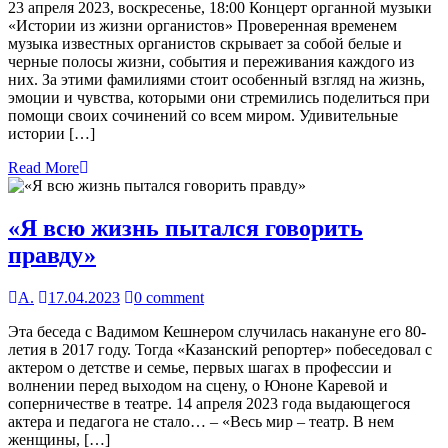
23 апреля 2023, воскресенье, 18:00 Концерт органной музыки
«Истории из жизни органистов» Проверенная временем
музыка известных органистов скрывает за собой белые и
черные полосы жизни, события и переживания каждого из
них. За этими фамилиями стоит особенный взгляд на жизнь,
эмоции и чувства, которыми они стремились поделиться при
помощи своих сочинений со всем миром. Удивительные
истории […]
Read More
«​Я всю жизнь пытался говорить
правду»​
А.
17.04.2023
0 comment
Эта беседа с Вадимом Кешнером случилась накануне его 80-
летия в 2017 году. Тогда «Казанский репортер» побеседовал с
актером о детстве и семье, первых шагах в профессии и
волнении перед выходом на сцену, о Юноне Каревой и
соперничестве в театре. 14 апреля 2023 года выдающегося
актера и педагога не стало… – «Весь мир – театр. В нем
женщины, […]