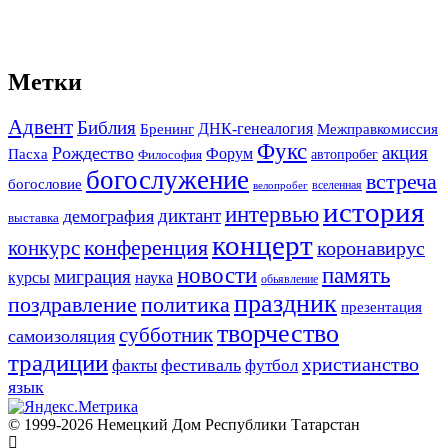
Метки
Адвент
Библия
ДНК-генеалогия
Межправкомиссия
Бренинг
Фукс
акция
Рождество
Форум
Пасха
автопробег
Философия
богослужение
встреча
богословие
вселенная
велопробег
история
интервью
диктант
демография
выставка
концерт
конференция
конкурс
коронавирус
новости
память
миграция
курсы
наука
обьявление
праздник
поздравление
политика
презентация
творчество
субботник
самоизоляция
традиции
христианство
фестиваль
факты
футбол
язык
© 1999-2026 Немецкий Дом Республики Татарстан