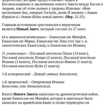
Боговоплощению и заключению нового Завета между Богом и
людьми, как об этом сказано у пророка
Иеремии
: «
Вот
наступают дни, говорит Господь, когда Я заключу с домом
Израиля и с домом Иуды новый завет»
(
Иер.
31:31)
.
Главным источником христианского вероучения
является
Новый Завет
, который состоит из 27 книг:
(4-х
законоположительных
–
Евангелия от Матфея,
Евангелия от Марка
,
Евангелия от Луки
(это три т. н.
синоптических Евангелия), и
Евангелия от Иоанна;
21
учительных
–
Посланий апостола
Павла
(14 книг),
Посланий апостола Петра
(2 книги),
Посланий апостола
Иоанна
(3 книги),
Послания апостола Иакова
(1 книга),
Послания апостола Иуды
(1 книга);
1-й
исторической
–
Деяний святых Апостолов;
1-й
пророческой
–
Откровения Иоанна
Богослова,
или
Апокалипсиса
).
Книги
Нового Завета
написаны на древнегреческом койне,
кроме
Евангелия от Матфея
, которое в оригинале было
написано на арамейском языке и позже переведено на