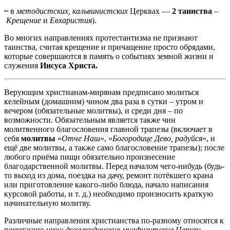
~
в
методистских, кальвинистских
Церквах —
2 таинства
–
Крещение
и
Евхаристия
).
Во многих направлениях протестантизма не признают
таинства, считая крещение и причащение просто обрядами,
которые совершаются в память о событиях земной жизни и
служения
Иисуса Христа.
Верующим христианам-мирянам предписано молиться
келейным (домашним) чином два раза в сутки – утром и
вечером (обязательные молитвы), и среди дня – по
возможности. Обязательным является также чин
молитвенного благословения главной трапезы (включает в
себя
молитвы
«
Отче Наш
«, «
Богородице Дево, радуйся
«, и
ещё две молитвы, а также само благословение трапезы); после
любого приёма пищи обязательно произнесение
благодарственной молитвы. Перед началом чего-нибудь (будь-
то выход из дома, поездка на дачу, ремонт потёкшего крана
или приготовление какого-либо блюда, начало написания
курсовой работы, и т. д.) необходимо произносить краткую
начинательную молитву.
Различные направления христианства по-разному относятся к
почитанию
икон
:
дохалкидонские
миафизитские
Церкви,