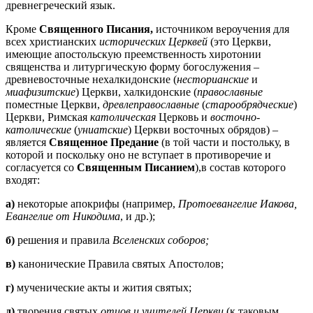
древнегреческий язык.
Кроме
Священного Писания,
источником вероучения для
всех христианских
исторических Церквей
(это Церкви,
имеющие апостольскую преемственность хиротонии
священства и литургическую форму богослужения –
древневосточные нехалкидонские (
несторианские
и
миафизитские
) Церкви, халкидонские (
православные
поместные Церкви,
древлеправославные
(
старообрядческие
)
Церкви, Римская
католическая
Церковь и
восточно-
католические
(
униатские
) Церкви восточных обрядов) –
является
Священное Предание
(в той части и постольку, в
которой и поскольку оно не вступает в противоречие и
согласуется со
Священным Писанием
),в состав которого
входят:
а)
некоторые апокрифы (например,
Протоевангелие Иакова,
Евангелие от
Никодима
, и др.);
б)
решения и правила
Вселенских соборов;
в)
канонические Правила святых Апостолов;
г)
мученические акты и жития святых;
д)
творения святых
отцов и учителей Церкви
(к таковым