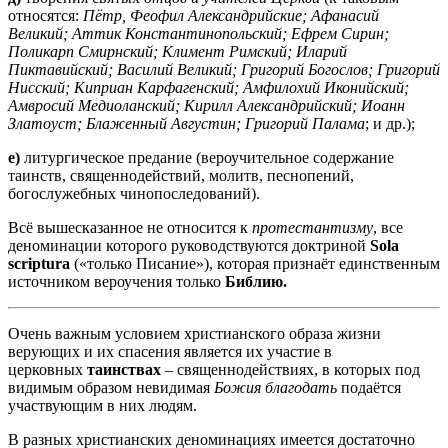
относятся:
Пётр, Феофил Александрийские; Афанасий
Великий; Аттик
Константинопольский; Ефрем Сирин;
Поликарп Смирнский; Климент Римский; Иларий
Пиктавийский; Василий Великий; Григорий Богослов; Григорий
Нисский; Киприан Карфагенский; Амфилохий Иконийский;
Амвросий Медиоланский; Кирилл Александрийский; Иоанн
Златоуст; Блаженный Августин; Григорий Палама
; и др.);
е)
литургическое предание (вероучительное содержание
таинств, священнодействий, молитв, песнопений,
богослужебных чинопоследований).
Всё вышесказанное не относится к
протестантизму
, все
деноминации которого руководствуются доктриной
Sola
scriptura
(«только Писание»), которая признаёт единственным
источником вероучения только
Библию.
Очень важным условием христианского образа жизни
верующих и их спасения является их участие в
церковных
таинствах
– священнодействиях, в которых под
видимым образом невидимая
Божия благодать
подаётся
участвующим в них людям.
В разных христианских деноминациях имеется достаточно