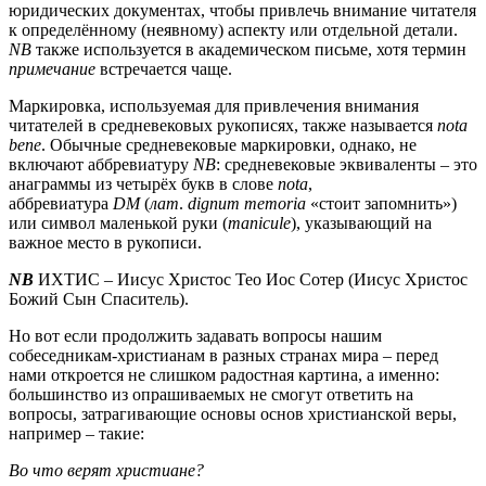
юридических документах, чтобы привлечь внимание читателя
к определённому (неявному) аспекту или отдельной детали.
NB
также используется в академическом письме, хотя термин
примечание
встречается чаще.
Маркировка, используемая для привлечения внимания
читателей в средневековых рукописях, также называется
nota
bene
. Обычные средневековые маркировки, однако, не
включают аббревиатуру
NB
: средневековые эквиваленты – это
анаграммы из четырёх букв в слове
nota
,
аббревиатура
DM
(
лат
.
dignum memoria
«стоит запомнить»)
или символ маленькой руки (
manicule
), указывающий на
важное место в рукописи.
NB
ИХТИС – Иисус Христос Тео Иос Сотер (Иисус Христос
Божий Сын Спаситель).
Но вот если продолжить задавать вопросы нашим
собеседникам-христианам в разных странах мира – перед
нами откроется не слишком радостная картина, а именно:
большинство из опрашиваемых не смогут ответить на
вопросы, затрагивающие основы основ христианской веры,
например – такие:
Во что верят христиане?