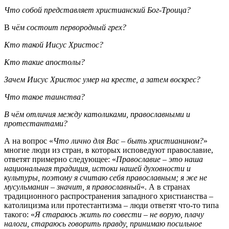
Что собой представляет христианский Бог-Троица?
В
чём состоит
первородный грех?
Кто такой Иисус Христос?
Кто такие
апостолы?
Зачем Иисус Христос умер на кресте, а затем воскрес?
Что такое таинства?
В чём отличия между католиками,
православными и
протестантами?
А на вопрос «
Что лично для Вас – быть христианином?
»
многие люди из стран, в которых исповедуют православие,
ответят примерно следующее: «
Православие – это наша
национальная традиция, истоки нашей духовности и
культуры, поэтому я считаю себя православным; я же не
мусульманин – значит, я православный
«. А в странах
традиционного распространения западного христианства –
католицизма или протестантизма – люди ответят что-то типа
такого: «
Я стараюсь жить по совести – не ворую, плачу
налоги, стараюсь говорить правду, принимаю посильное