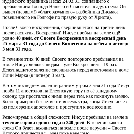
иудейского праздника Песах 24.03.31, совпавшего с
пребыванием Господа Нашего и Спасителя в аду, откуда Он
вывел (первым!) «благоразумного» разбойника Дисмаса,
повешенного на Голгофе по правую руку от Христа).
После Своего воскрешения, свершившегося на третий день
после распятия, Воскресший Иисус пробыл на земле ещё
ровно
40 дней, от Своего Воскресения в воскресный день
25 марта 31 года до Своего Вознесения на небеса в четверг
3 мая 31 года
.
В течение этих 40 дней Своего повторного пребывания на
земле Иисус являлся людям – уже Воскресшим – 19 раз.
Девятнадцатое явление свершилось перед апостолами в доме
Илии Марка (в четверг, 3 мая).
В этом последнем явлении ранним утром 3 мая 31 года Иисус
повёл 11 апостолов на Елеонскую гору по её западному
склону, где простился с ними перед тем, как покинуть землю.
Было примерно без четверти восемь утра, когда Иисус исчез
из поля зрения апостолов и приступил к вознесению.
Резюмируем: в общей сложности Иисус пребывал на земле
в
течение сорока одного года и 240 дней
. В течение какого
срока Он будет находиться на земле после парусии – Своего
Второго пришествия – нам пока неведомо.