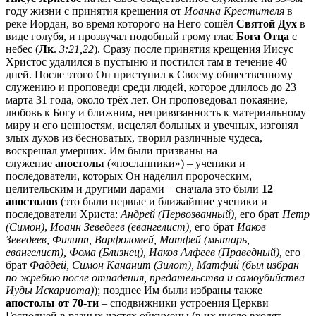
году жизни с принятия крещения от
Иоанна Крестителя
в
реке Иордан, во время которого на Него сошёл
Святой Дух
в
виде голубя, и прозвучал подобный грому глас
Бога Отца
с
небес (
Лк
.
3:21,22
). Сразу после принятия крещения Иисус
Христос удалился в пустыню и постился там в течение 40
дней. После этого Он приступил к Своему общественному
служению и проповеди среди людей, которое длилось до 23
марта 31 года, около трёх лет. Он проповедовал покаяние,
любовь к Богу и ближним, непривязанность к материальному
миру и его ценностям, исцелял больных и увечных, изгонял
злых духов из бесноватых, творил различные чудеса,
воскрешал умерших. Им были призваны на
служение
апостолы
(«посланники») – ученики и
последователи, которых Он наделил пророческим,
целительским и другими дарами – сначала это были
12
апостолов
(это были первые и ближайшие ученики и
последователи Христа:
Андрей (Первозванный),
его брат
Петр
(Симон)
,
Иоанн Зеведеев (евангелист),
его брат
Иаков
Зеведеев, Филипп,
Варфоломей, Матфей (мытарь,
евангелист), Фома (Близнец), Иаков Алфеев
(Праведный),
его
брат
Фаддей, Симон Кананит (Зилот), Матфий (был избран
по жребию после отпадения, предательства и самоубийства
Иуды
Искариота)
); позднее Им были избраны также
апостолы от 70-ти
– сподвижники устроения Церкви
Господней в разных частях ойкумены (в их число входят