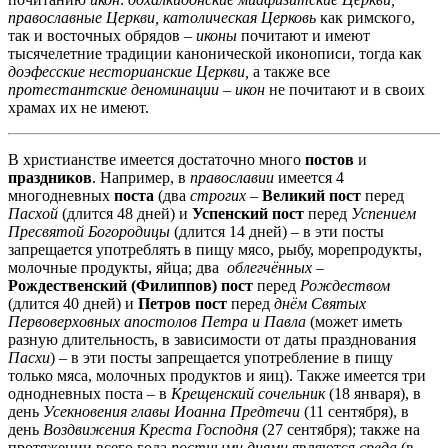
православные Церкви,
католическая
Церковь
как римского,
так и восточных обрядов –
иконы
почитают и имеют
тысячелетние традиции канонической иконописи, тогда как
доэфесские несторианские Церкви,
а также все
протестантские деноминации
–
икон
не почитают и в своих
храмах их не имеют.
В христианстве имеется достаточно много
постов
и
праздников
. Например, в
православии
имеется 4
многодневных
поста
(два
строгих
–
Великий пост
перед
Пасхой
(длится 48 дней) и
Успенский пост
перед
Успением
Пресвятой Богородицы
(длится 14 дней) – в эти посты
запрещается употреблять в пищу мясо, рыбу, морепродукты,
молочные продукты, яйца; два
облегчённых
–
Рождественский (Филиппов) пост
перед
Рождеством
(длится 40 дней) и
Петров пост
перед
днём Святых
Первоверховных апостолов Петра и Павла
(может иметь
разную длительность, в зависимости от даты празднования
Пасхи
) – в эти посты запрещается употребление в пищу
только мяса, молочных продуктов и яиц). Также имеется три
однодневных поста – в
Крещенский сочельник
(18 января), в
день
Усекновения главы Иоанна Предтечи
(11 сентября), в
день
Воздвижения Креста Господня
(27 сентября); также на
протяжении всего года
постными днями
являются
среда
(в