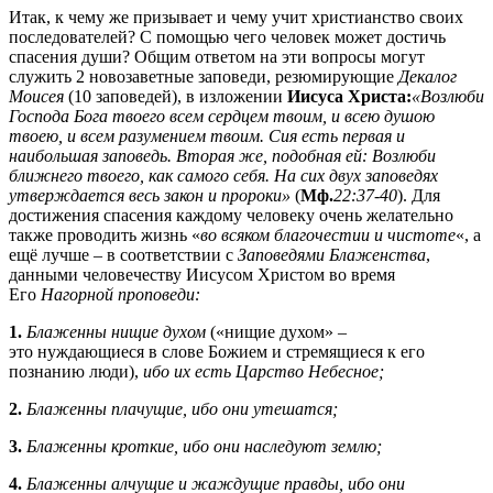
Итак, к чему же призывает и чему учит христианство своих
последователей? С помощью чего человек может достичь
спасения души? Общим ответом на эти вопросы могут
служить 2 новозаветные заповеди, резюмирующие
Декалог
Моисея
(10 заповедей), в изложении
Иисуса Христа:
«Возлюби
Господа Бога твоего всем сердцем твоим, и всею душою
твоею, и всем разумением твоим. Сия есть первая и
наибольшая заповедь. Вторая же, подобная ей: Возлюби
ближнего твоего, как самого себя. На сих двух заповедях
утверждается весь закон и пророки»
(
Мф.
22:37-40
). Для
достижения спасения каждому человеку очень желательно
также проводить жизнь «
во всяком благочестии и чистоте
«, а
ещё лучше – в соответствии с
Заповедями Блаженства
,
данными человечеству Иисусом Христом во время
Его
Нагорной проповеди:
1.
Блаженны нищие духом
(«нищие духом» –
это нуждающиеся в слове Божием и стремящиеся к его
познанию люди),
ибо их есть Царство Небесное;
2.
Блаженны плачущие, ибо они утешатся;
3.
Блаженны
кроткие, ибо они наследуют землю;
4.
Блаженны алчущие и жаждущие правды, ибо они