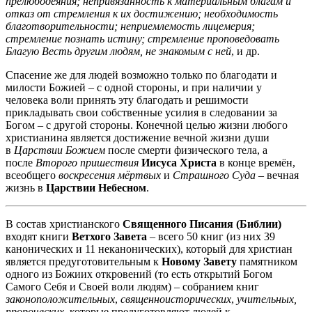
прелюбодеяния; непривязанность к материальным благам и
отказ от стремления к их достижению; необходимость
благотворительности; неприемлемость лицемерия;
стремление познать истину; стремление проповедовать
Благую Весть другим людям, не знакомым с ней
, и др.
Спасение же для людей возможно только по благодати и
милости Божией – с одной стороны, и при наличии у
человека воли принять эту благодать и решимости
прикладывать свои собственные усилия в следовании за
Богом – с другой стороны. Конечной целью жизни любого
христианина является достижение вечной жизни души
в
Царствии Божием
после смерти физического тела, а
после
Второго пришествия
Иисуса Христа
в конце времён,
всеобщего
воскресения мёртвых
и
Страшного Суда
– вечная
жизнь в
Царствии Небесном
.
В состав христианского
Священного Писания (Библии)
входят книги
Ветхого Завета
– всего 50 книг (из них 39
канонических и 11 неканонических), который для христиан
является предуготовительным к
Новому Завету
памятником
одного из Божиих откровений (то есть открытий Богом
Самого Себя и Своей воли людям) – собранием книг
законоположительных
,
священноисторических
,
учительных,
пророческих,
которые предуготовляют людей к