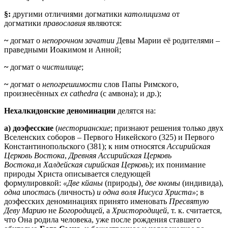
§:
другими отличиями догматики
католицизма
от
догматики
православия
являются:
~
догмат о
непорочном зачатии
Девы Марии её родителями –
праведными Иоакимом и Анной;
~
догмат о
чистилище
;
~
догмат о
непогрешимости
слов Папы Римского,
произнесённых
ex cathedra
(с амвона); и др.);
Нехалкидонские деноминации
делятся на:
а)
доэфесские
(
несторианские
; признают решения только двух
Вселенских соборов – Первого Никейского (325) и Первого
Константинопольского (381); к ним относятся
Ассирийская
Церковь Востока
,
Древняя Ассирийская Церковь
Востока
,и
Халдейская сирийская Церковь
); их понимание
природы Христа описывается следующей
формулировкой:
«Две кйаны
(природы)
, две кномы
(индивида),
одна ипостась
(личность)
и одна воля Иисуса Христа»
; в
доэфесских деноминациях принято именовать
Пресвятую
Деву Марию
не
Богородицей
, а
Христородицей
, т. к. считается,
что Она родила человека, уже после рождения ставшего