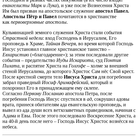
евангелисты Марк и Лука
), и уже после Вознесения Христа
Им был призван на апостольское служение
апостол Павел.
Апостолы Пётр и Павел
почитаются в христианстве
как
первоверховные апостолы
.
Кульминацией земного служения Христа стали события
Страстной
недели
: вход Господень в Иерусалим, Его
проповедь в Храме,
Тайная
Вечеря
, во время которой Господь
Иисус установил главное христианское таинство –
Евхаристию
(«благодарение»); за этим последовали другие
события – предательство
Иуды Искариота
, суд
Понтия
Пилата
, и распятие Христа на
Голгофе
– холме за внешней
стеной Иерусалима, до которого Христос Сам нёс Свой крест.
После крестной смерти тело
Иисуса Христа
для погребения
забрал праведный
Иосиф Аримафейский
, который и
похоронил Его в принадлежащем ему склепе.
Согласно
Первому Посланию
апостола Петра, после
погребения Господь Иисус спустился в
ад
, сокрушил адовы
врата, принеся обитателям ада евангельскую проповедь, и
вывел из ада души всех ветхозаветных праведников, начиная с
Адама и Евы. После этого последовало Воскресение Христа, а
на 40-й день после него – Господь Иисус Христос вознёсся на
небеса.