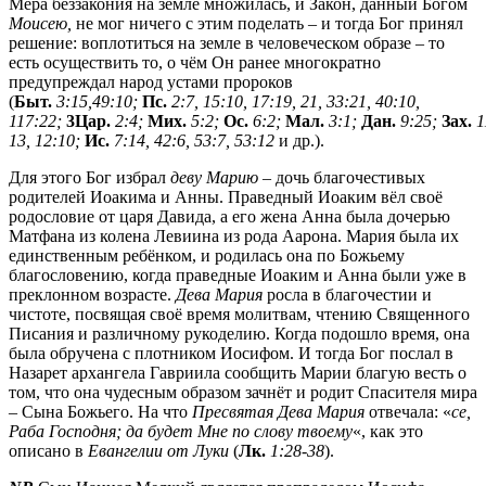
Мера беззакония на земле множилась, и Закон, данный Богом
Моисею,
не мог ничего с этим поделать – и тогда Бог принял
решение: воплотиться на земле в человеческом образе – то
есть осуществить то, о чём Он ранее многократно
предупреждал народ устами пророков
(
Быт.
3:15,49:10;
Пс.
2:7,
15:10, 17:19, 21, 33:21, 40:10,
117:22;
3Цар.
2:4;
Мих.
5:2;
Ос.
6:2;
Мал.
3:1;
Дан.
9:25;
Зах.
1
13, 12:10;
Ис.
7:14, 42:6, 53:7, 53:12
и др.).
Для этого Бог избрал
деву Марию
– дочь благочестивых
родителей Иоакима и Анны. Праведный Иоаким вёл своё
родословие от царя Давида, а его жена Анна была дочерью
Матфана из колена Левиина из рода Аарона. Мария была их
единственным ребёнком, и родилась она по Божьему
благословению, когда праведные Иоаким и Анна были уже в
преклонном возрасте.
Дева Мария
росла в благочестии и
чистоте, посвящая своё время молитвам, чтению Священного
Писания и различному рукоделию. Когда подошло время, она
была обручена с плотником Иосифом. И тогда Бог послал в
Назарет архангела Гавриила сообщить Марии благую весть о
том, что она чудесным образом зачнёт и родит Спасителя мира
– Сына Божьего. На что
Пресвятая Дева Мария
отвечала: «
се,
Раба Господня; да будет Мне по слову твоему
«, как это
описано в
Евангелии от Луки
(
Лк.
1:28-38
).