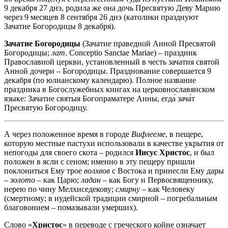
9 декабря 27 днэ, родила же она дочь Пресвятую Деву Марию
через 9 месяцев 8 сентября 26 днэ (католики празднуют
Зачатие Богородицы 8 декабря).
Зачатие Богородицы
(Зачатие праведной Анной Пресвятой
Богородицы;
лат
. Conceptio Sanctae Mariae) – праздник
Православной церкви, установленный в честь зачатия святой
Анной дочери – Богородицы. Празднование совершается 9
декабря (по юлианскому календарю). Полное название
праздника в Богослужебных книгах на церковнославянском
языке: Зачатие святыя Богопраматере Анны, егда́ зача́т
Пресвятую Богородицу.
А через положенное время в городе
Вифлееме
, в пещере,
которую местные пастухи использовали в качестве укрытия от
непогоды для своего скота – родился
Иисус Христос
, и был
положен в ясли с сеном; именно в эту пещеру пришли
поклониться Ему трое
волхвов
с Востока и принесли Ему дары
–
золото
– как Царю;
ладан
– как Богу и Первосвященнику,
иерею по чину Мелхиседекову;
смирну
– как Человеку
(смертному; в иудейской традиции смирной – погребальным
благовонием – помазывали умерших).
Слово «
Христос
» в переводе с греческого койне означает