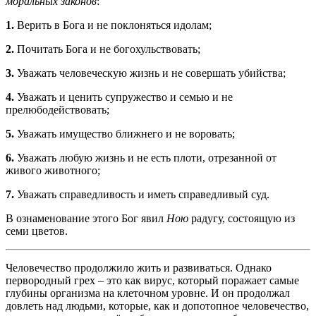
моральных законов
:
1.
Верить в Бога и не поклоняться идолам;
2.
Почитать Бога и не богохульствовать;
3.
Уважать человеческую жизнь и не совершать убийства;
4.
Уважать и ценить супружество и семью и не
прелюбодействовать;
5.
Уважать имущество ближнего и не воровать;
6.
Уважать любую жизнь и не есть плоти, отрезанной от
живого животного;
7.
Уважать справедливость и иметь справедливый суд.
В ознаменование этого Бог явил
Ною
радугу, состоящую из
семи цветов.
Человечество продолжило жить и развиваться. Однако
первородный грех – это как вирус, который поражает самые
глубины организма на клеточном уровне. И он продолжал
довлеть над людьми, которые, как и допотопное человечество,