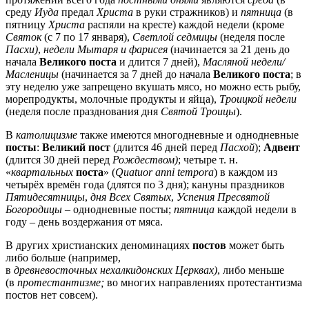
среду
Иуда
предал
Христа
в руки стражников) и
пятница
(в
пятницу
Христа
распяли на кресте) каждой недели (кроме
Святок
(с 7 по 17 января),
Светлой седмицы
(неделя после
Пасхи)
,
недели Мытаря и фарисея
(начинается за 21 день до
начала
Великого поста
и длится 7 дней),
Масляной недели/
Масленицы
(начинается за 7 дней до начала
Великого поста
; в
эту неделю уже запрещено вкушать мясо, но можно есть рыбу,
морепродукты, молочные продукты и яйца),
Троицкой недели
(неделя после празднования дня
Святой Троицы
).
В
католицизме
также имеются многодневные и однодневные
посты
:
Великий пост
(длится 46 дней перед
Пасхой
);
Адвент
(длится 30 дней перед
Рождеством)
; четыре т. н.
«
квартальных
поста
» (
Quatuor anni tempora
) в каждом из
четырёх времён года (длятся по 3 дня); кануны праздников
Пятидесятницы
,
дня Всех Святых
,
Успения Пресвятой
Богородицы
– однодневные посты;
пятница
каждой недели в
году – день воздержания от мяса.
В других христианских деноминациях
постов
может быть
либо больше (например,
в
древневосточных
нехалкидонских
Церквах)
, либо меньше
(в
протестантизме;
во многих направлениях протестантизма
постов нет совсем).