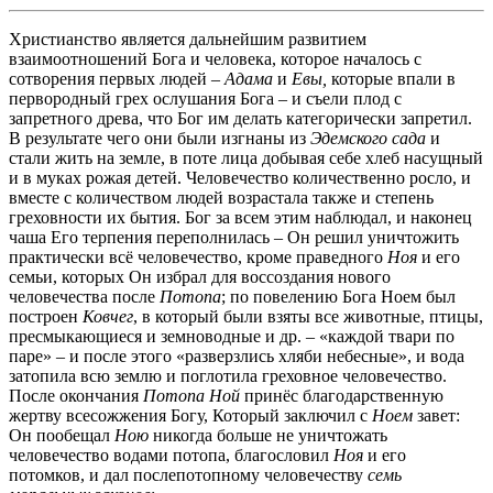
Христианство является дальнейшим развитием
взаимоотношений Бога и человека, которое началось с
сотворения первых людей –
Адама
и
Евы,
которые впали в
первородный грех ослушания Бога – и съели плод с
запретного древа, что Бог им делать категорически запретил.
В результате чего они были изгнаны из
Эдемского сада
и
стали жить на земле, в поте лица добывая себе хлеб насущный
и в муках рожая детей. Человечество количественно росло, и
вместе с количеством людей возрастала также и степень
греховности их бытия. Бог за всем этим наблюдал, и наконец
чаша Его терпения переполнилась – Он решил уничтожить
практически всё человечество, кроме праведного
Ноя
и его
семьи, которых Он избрал для воссоздания нового
человечества после
Потопа
; по повелению Бога Ноем был
построен
Ковчег
, в который были взяты все животные, птицы,
пресмыкающиеся и земноводные и др. – «каждой твари по
паре» – и после этого «разверзлись хляби небесные», и вода
затопила всю землю и поглотила греховное человечество.
После окончания
Потопа
Ной
принёс благодарственную
жертву всесожжения Богу, Который заключил с
Ноем
завет:
Он пообещал
Ною
никогда больше не уничтожать
человечество водами потопа, благословил
Ноя
и его
потомков, и дал послепотопному человечеству
семь