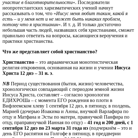
участие в благотворительности
«. Последователи
неопротестантских харизматических учений начнут
рассказывать о том, что «
Иисус меня любит таким, какой я
есть – и у меня нет и не может быть
никаких проблем,
потому что я христианин
«. И т. д. И только достаточно
небольшая часть людей, назвавших себя христианами, сможет
правильно ответить на вопросы, касающиеся вероучения и
практики христианства.
Что же представляет собой христианство?
Христианство
– это авраамическая монотеистическая
религия откровения, основанная на жизни и учении
Иисуса
Христа
12 днэ – 31 н. э
.
NB
Период существования (бытия, жизни) человечества,
хронологически совпадающий с периодом земной жизни
Иисуса Христа, составляет – согласно хронологии
ЕДИХРОШа – с момента ЕГО рождения во плоти в
Вифлеемском хлеву 1 сентября 12 днэ, в пятницу, в полдень,
Марией (дочерью Иоакима и Анны, внучкой Варлафира по
отцу и Матфана и Эсты по матери, правнучкой Панфира по
отцу, праправнучкой Ианная по отцу) –
41 год и 200 дней,
с 1
сентября 12 днэ по 23 марта 31 года нэ
(подчеркнём – это и
день ЕГО распятия на Голгофе в пятницу, в преддверии