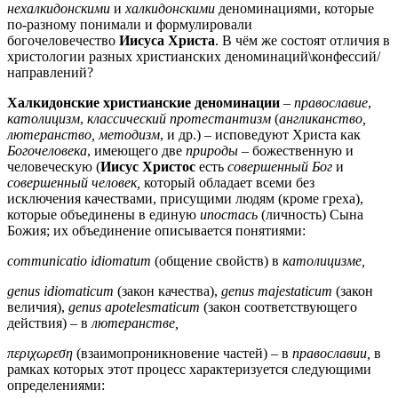
нехалкидонскими
и
халкидонскими
деноминациями, которые
по-разному понимали и формулировали
богочеловечество
Иисуса Христа
. В чём же состоят отличия в
христологии разных христианских деноминаций\конфессий/
направлений?
Халкидонские христианские деноминации
–
православие
,
католицизм
,
классический протестантизм
(
англиканство,
лютеранство, методизм
, и др.) – исповедуют Христа как
Богочеловека
, имеющего две
природы
– божественную и
человеческую (
Иисус Христос
есть
совершенный Бог
и
совершенный человек,
который обладает всеми без
исключения качествами, присущими людям (кроме греха),
которые объединены в единую
ипостась
(личность) Сына
Божия; их объединение описывается понятиями:
communicatio idiomatum
(общение свойств) в
католицизме,
genus idiomaticum
(закон качества),
genus majestaticum
(закон
величия),
genus apotelesmaticum
(закон соответствующего
действия) – в
лютеранстве,
περιχωρεση
(взаимопроникновение частей) – в
православии,
в
рамках которых этот процесс характеризуется следующими
определениями: