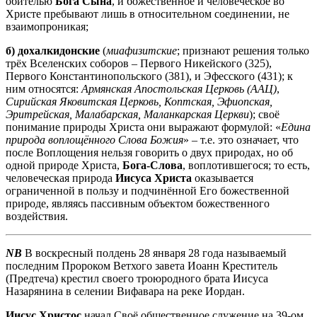
обителью
Бога Сына
, и божественное и человеческое во
Христе пребывают лишь в относительном соединении, не
взаимопроникая;
б)
дохалкидонские
(
миафизитские
; признают решения только
трёх Вселенских соборов – Первого Никейского (325),
Первого Константинопольского (381), и Эфесского (431); к
ним относятся:
Армянская Апостольская Церковь (ААЦ)
,
Сирийская Яковитская Церковь, Коптская, Эфиопская,
Эритрейская, Малабарская, Маланкарская Церкви
); своё
понимание природы Христа они выражают формулой: «
Едина
природа воплощённого Слова Божия
» – т.е. это означает, что
после Воплощения нельзя говорить о двух природах, но об
одной природе Христа,
Бога-Слова
, воплотившегося; то есть,
человеческая природа
Иисуса Христа
оказывается
ограниченной в пользу и подчинённой Его божественной
природе, являясь пассивным объектом божественного
воздействия.
NB
В воскресный полдень 28 января 28 года называемый
последним Пророком Ветхого завета Иоанн Креститель
(Предтеча) крестил своего троюродного брата Иисуса
Назарянина в селении Вифавара на реке Иордан.
Иисус Христос
начал Своё общественное служение на 39-ом