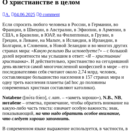
О христианстве в целом
А.
04.06.2025
0 comment
Если спросить любого человека в России, в Германии, во
Франции, в Швеции, в Австралии, в Эфиопии, в Армении, в
США, в Бразилии, в ЮАР, на Филиппинах, в Грузии, в
Греции, в Ливане, на Мальте, в Исландии, в Ирландии, в
Болгарии, в Словении, в Новой Зеландии и во многих других
странах мира: «
Какую религию Вы исповедуете?
» – с большой
долей вероятности мы услышим в ответ: «
Я – христианин/
христианка
«. И действительно, христианство на сегодняшний
день является самой многочисленной конфессией в мире – его
последователями себя считают около 2,74 млрд. человек,
составляющие большинство населения в 157 странах мира и
одну треть населения планеты (ad hoc до половины
современных христиан составляют католики).
Notabene
([но́та бэ́нэ], с
лат
. – «заметь хорошо»),
N.B.
,
NB
,
нотабене
– отметка, примечание, чтобы обратить внимание на
какую-либо часть текста: означает особую важность; знак,
показывающий,
на что надо обратить особое внимание,
что следует хорошо запомнить
.
В современном языке выражение используется, в частности, в