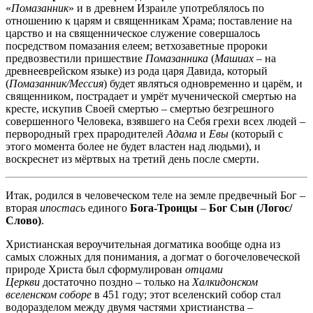
«
Помазанник
» и в древнем Израиле употреблялось по
отношению к царям и священникам Храма; поставление на
царство и на священническое служение совершалось
посредством помазания елеем; ветхозаветные пророки
предвозвестили пришествие
Помазанника
(
Машиах
– на
древнееврейском языке) из рода царя Давида, который
(
Помазанник/Мессия
) будет являться одновременно и царём, и
священником, пострадает и умрёт мученической смертью на
кресте, искупив Своей смертью – смертью безгрешного
совершенного Человека, взявшего на Себя грехи всех людей –
первородный грех прародителей
Адама
и
Евы
(который с
этого момента более не будет властен над людьми), и
воскреснет из мёртвых на третий день после смерти.
Итак, родился в человеческом теле на земле предвечный Бог –
вторая
ипостась
единого
Бога-Троицы
–
Бог Сын (Логос/
Слово)
.
Христианская вероучительная догматика вообще одна из
самых сложных для понимания, а догмат о богочеловеческой
природе Христа был сформулирован
отцами
Церкви
достаточно поздно
–
только на
Халкидонском
вселенском соборе
в 451 году; этот вселенский собор стал
водоразделом между двумя частями христианства –