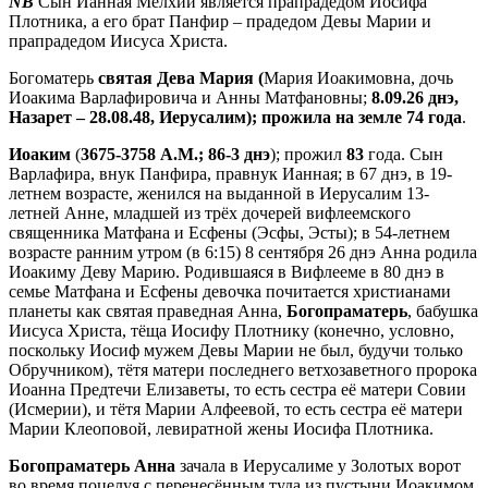
NB
Сын Ианная Мелхий является прапрадедом Иосифа
Плотника, а его брат Панфир – прадедом Девы Марии и
прапрадедом Иисуса Христа.
Богоматерь
святая
Дева Мария (
Мария Иоакимовна, дочь
Иоакима Варлафировича и Анны Матфановны;
8.09.26 днэ,
Назарет – 28.08.48, Иерусалим); прожила на земле 74 года
.
Иоаким
(
3675-3758 A.M.; 86-3 днэ
); прожил
83
года. Сын
Варлафира, внук Панфира, правнук Ианная; в 67 днэ, в 19-
летнем возрасте, женился на выданной в Иерусалим 13-
летней Анне, младшей из трёх дочерей вифлеемского
священника Матфана и Есфены (Эсфы, Эсты); в 54-летнем
возрасте ранним утром (в 6:15) 8 сентября 26 днэ Анна родила
Иоакиму Деву Марию. Родившаяся в Вифлееме в 80 днэ в
семье Матфана и Есфены девочка почитается христианами
планеты как святая праведная Анна,
Богопраматерь
, бабушка
Иисуса Христа, тёща Иосифу Плотнику (конечно, условно,
поскольку Иосиф мужем Девы Марии не был, будучи только
Обручником), тётя матери последнего ветхозаветного пророка
Иоанна Предтечи Елизаветы, то есть сестра её матери Совии
(Исмерии), и тётя Марии Алфеевой, то есть сестра её матери
Марии Клеоповой, левиратной жены Иосифа Плотника.
Богопраматерь Анна
зачала в Иерусалиме у Золотых ворот
во время поцелуя с перенесённым туда из пустыни Иоакимом