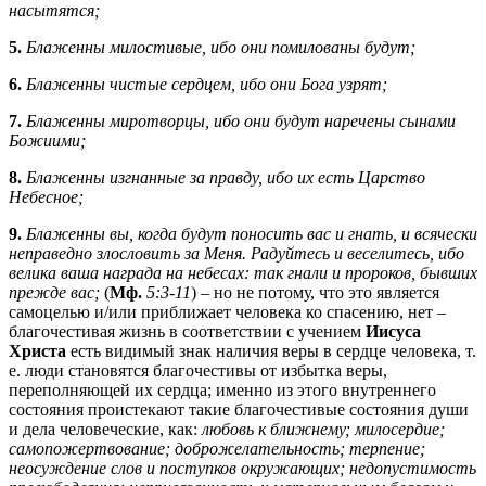
насытятся;
5.
Блаженны милостивые, ибо они помилованы будут;
6.
Блаженны чистые сердцем, ибо они Бога узрят;
7.
Блаженны миротворцы, ибо они будут наречены сынами
Божиими
;
8.
Блаженны изгнанные за правду, ибо их есть Царство
Небесное
;
9.
Блаженны вы, когда будут поносить вас и гнать, и всячески
неправедно злословить за Меня. Радуйтесь и веселитесь, ибо
велика ваша награда на небесах: так гнали и пророков, бывших
прежде вас;
(
Мф.
5:3-11
) – но не потому, что это является
самоцелью и/или приближает человека ко спасению, нет –
благочестивая жизнь в соответствии с учением
Иисуса
Христа
есть видимый знак наличия веры в сердце человека, т.
е. люди становятся благочестивы от избытка веры,
переполняющей их сердца; именно из этого внутреннего
состояния проистекают такие благочестивые состояния души
и дела человеческие, как:
любовь к ближнему; милосердие;
самопожертвование;
доброжелательность; терпение;
неосуждение слов и поступков окружающих; недопустимость