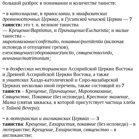
большой разброс в понимании и количестве таинств:
~
в
католицизме
, в
православии
, в
миафизитских
древневосточных Церквах,
в
Гуситской чешской Церкви
—
7
таинств:
это т. н. великие таинства
—
Крещение/Baptismus,
и
Причащение/Eucharistia;
и малые
таинства
–
миропомазание/confirmatio
,
покаяние/poenitentia
(включая
исповедь и отпущение грехов)
,
елеосвящение(соборование)/unctio, священство/ordo,
венчание/matrimonium;
~
в
доэфесских несторианских
Ассирийской Церкви Востока
и Древней Ассирийской Церкви Востока, а также
в
униатских
Халдо-католической и Сиро-малабарской
Церквах несколько иной перечень, также состоящий из
7
таинств
–
Крещение,
Причащение, Миропомазание,
Священство, Покаяние
(без исповеди),
Крестное знамение,
Малка
(святая закваска, в которой присутствует частица хлеба
с
Тайной Вечери
);
~
в
лютеранских и англиканских Церквах
—
3
таинства
:
Крещение, Евхаристия, покаяние
(без исповеди) – в
лютеранстве;
Крещение, Евхаристия, священство
– в
англиканстве;