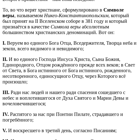
То, во что верят христиане, сформулировано в
Символе
веры
, называемом
Никео-Константинопольским
, который
был принят на II Вселенском соборе в 381 году и который
признаётся в качестве
Символа веры
абсолютным
большинством христианских деноминаций. Вот он:
I.
Веруем во единого Бога Отца, Вседержителя, Творца неба и
земли, всего видимого и невидимого;
II.
И во единого Господа Иисуса Христа, Сына Божия,
Единородного, Отцом рождённого прежде всех веков; в Свет
от Света, в Бога истинного от Бога истинного, рожденного,
несотворенного, единосущного Отцу, через Которого всё
произошло;
III.
Ради нас людей и нашего ради спасения сошедшего с
небес и воплотившегося от Духа Святого и Марии Девы и
вочеловечившегося;
IV.
Распятого за нас при Понтии Пилате, страдавшего и
погребённого;
V.
И воскресшего в третий день, согласно Писаниям;