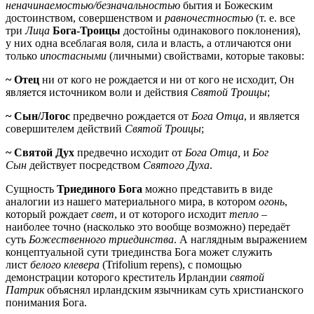
неначинаемостью/безначальностью
бытия и Божеским
достоинством, совершенством и
равночестностью
(т. е. все
три
Лица
Бога-Троицы
достойны одинакового поклонения),
у них одна всеблагая воля, сила и власть, а отличаются они
только
ипостасными
(личными) свойствами, которые таковы:
~
Отец
ни от кого не рождается и ни от кого не исходит, Он
является источником воли и действия
Святой Троицы
;
~
Сын/Логос
предвечно рождается от
Бога
Отца
, и является
совершителем действий
Святой Троицы
;
~
Святой Дух
предвечно исходит от
Бога Отца
,
и
Бог
Сын
действует посредством
Святого Духа
.
Сущность
Триединого Бога
можно представить в виде
аналогии из нашего материального мира, в котором
огонь
,
который рождает
свет
, и от которого исходит
тепло
–
наиболее точно (насколько это вообще возможно) передаёт
суть
Божественного
триединства
. А наглядным выражением
концептуальной сути триединства Бога может служить
лист
белого клевера
(Trifolium repens), с помощью
демонстрации которого креститель Ирландии
святой
Патрик
объяснял ирландским язычникам суть христианского
понимания Бога.