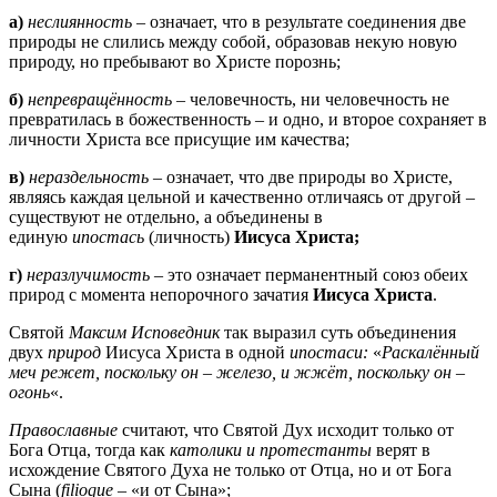
а)
неслиянность
– означает, что в результате соединения две
природы не слились между собой, образовав некую новую
природу, но пребывают во Христе порознь;
б)
непревращённость
– человечность, ни человечность не
превратилась в божественность – и одно, и второе сохраняет в
личности Христа все присущие им качества;
в)
нераздельность
– означает, что две природы во Христе,
являясь каждая цельной и качественно отличаясь от другой –
существуют не отдельно, а объединены в
единую
ипостась
(личность)
Иисуса Христа;
г)
неразлучимость
– это означает перманентный союз обеих
природ с момента непорочного зачатия
Иисуса Христа
.
Святой
Максим Исповедник
так выразил суть объединения
двух
природ
Иисуса Христа в одной
ипостаси:
«
Раскалённый
меч режет, поскольку он – железо, и жжёт, поскольку он –
огонь
«.
Православные
считают, что Святой Дух исходит только от
Бога Отца, тогда как
католики и протестанты
верят в
исхождение Святого Духа не только от Отца, но и от Бога
Сына (
filioque
– «и от Сына»;