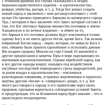
с течением времени всё глубже скатывались в бездну
морально-нравственного падения – в идолопоклонство,
разврат, убийства, распри, и т. д. Тогда Бог решил создать
новый народ и заключить с ним договор/союз/завет; с этой
целью Он призвал праведного
Авраама
из шумерского города
Ура, с которым и был заключён этот Завет, который состоял в
том, что Бог обетовал
Аврааму
множество потомков и землю
Ханаанскую в их вечное владение – в обмен на то,
что
Авраам
и его потомки должны будут поклоняться только
одному Богу и не иметь других богов, кроме Бога. Так возник
избранный Богом народ – евреи, которые, по замыслу Бога о
них, обязаны были хранить единобожие и исполнять данные
Им позднее пророку
Моисею
на горе Синай
10 заповедей
и
другие предписания и запреты
Торы
в море окружающих их
язычников-идолопоклонников. Однако еврейский народ, как
и все другие народы вокруг, находясь под воздействием
пагубных последствий первородного греха прародителей, раз
за разом впадал в идолопоклонство – поклонялся
рукотворным изваяниям, устраивал жертвенники и приносил
жертвы другим «богам» в «священных» рощах, и т. д. Бог
много раз говорил к народу и его правителям через своих
пророков, призывая вернуться к соблюдению условий Завета,
и предупреждая, что за беззакония народ будет наказан – что и
происходило неоднократно.