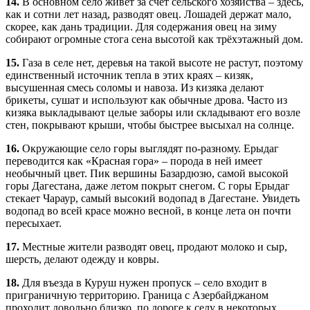
14.
В основном село живёт за счёт сельского хозяйства – здесь,
как и сотни лет назад, разводят овец. Лошадей держат мало,
скорее, как дань традиции. Для содержания овец на зиму
собирают огромные стога сена высотой как трёхэтажный дом.
15.
Газа в селе нет, деревья на такой высоте не растут, поэтому
единственный источник тепла в этих краях – кизяк,
высушенная смесь соломы и навоза. Из кизяка делают
брикеты, сушат и используют как обычные дрова. Часто из
кизяка выкладывают целые заборы или складывают его возле
стен, покрывают крыши, чтобы быстрее высыхал на солнце.
16.
Окружающие село горы выглядят по-разному. Ерыдаг
переводится как «Красная гора» – порода в ней имеет
необычный цвет. Пик вершины Базардюзю, самой высокой
горы Дагестана, даже летом покрыт снегом. С горы Ерыдаг
стекает Чараур, самый высокий водопад в Дагестане. Увидеть
водопад во всей красе можно весной, в конце лета он почти
пересыхает.
17.
Местные жители разводят овец, продают молоко и сыр,
шерсть, делают одежду и ковры.
18.
Для въезда в Куруш нужен пропуск – село входит в
приграничную территорию. Граница с Азербайджаном
проходит довольно близко, по дороге к селу в некоторых