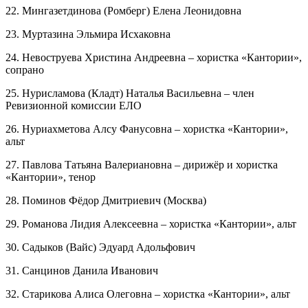
22. Мингазетдинова (Ромберг) Елена Леонидовна
23. Муртазина Эльмира Исхаковна
24. Невоструева Христина Андреевна – хористка «Кантории»,
сопрано
25. Нурисламова (Кладт) Наталья Васильевна – член
Ревизионной комиссии ЕЛО
26. Нуриахметова Алсу Фанусовна – хористка «Кантории»,
альт
27. Павлова Татьяна Валериановна – дирижёр и хористка
«Кантории», тенор
28. Поминов Фёдор Дмитриевич (Москва)
29. Романова Лидия Алексеевна – хористка «Кантории», альт
30. Садыков (Вайс) Эдуард Адольфович
31. Санцинов Данила Иванович
32. Старикова Алиса Олеговна – хористка «Кантории», альт