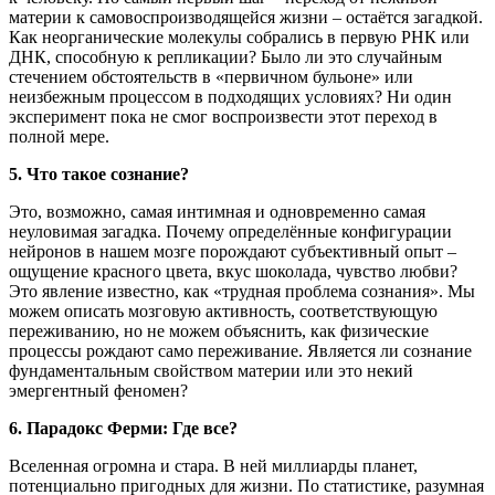
материи к самовоспроизводящейся жизни – остаётся загадкой.
Как неорганические молекулы собрались в первую РНК или
ДНК, способную к репликации? Было ли это случайным
стечением обстоятельств в «первичном бульоне» или
неизбежным процессом в подходящих условиях? Ни один
эксперимент пока не смог воспроизвести этот переход в
полной мере.
5. Что такое сознание?
Это, возможно, самая интимная и одновременно самая
неуловимая загадка. Почему определённые конфигурации
нейронов в нашем мозге порождают субъективный опыт –
ощущение красного цвета, вкус шоколада, чувство любви?
Это явление известно, как «трудная проблема сознания». Мы
можем описать мозговую активность, соответствующую
переживанию, но не можем объяснить, как физические
процессы рождают само переживание. Является ли сознание
фундаментальным свойством материи или это некий
эмергентный феномен?
6. Парадокс Ферми: Где все?
Вселенная огромна и стара. В ней миллиарды планет,
потенциально пригодных для жизни. По статистике, разумная