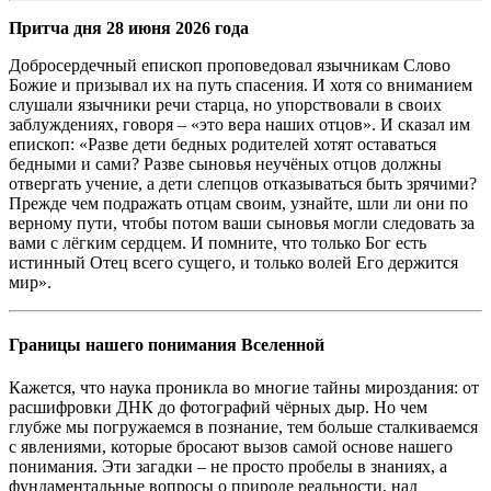
Притча дня 28 июня 2026 года
Добросердечный епископ проповедовал язычникам Слово
Божие и призывал их на путь спасения. И хотя со вниманием
слушали язычники речи старца, но упорствовали в своих
заблуждениях, говоря – «это вера наших отцов». И сказал им
епископ: «Разве дети бедных родителей хотят оставаться
бедными и сами? Разве сыновья неучёных отцов должны
отвергать учение, а дети слепцов отказываться быть зрячими?
Прежде чем подражать отцам своим, узнайте, шли ли они по
верному пути, чтобы потом ваши сыновья могли следовать за
вами с лёгким сердцем. И помните, что только Бог есть
истинный Отец всего сущего, и только волей Его держится
мир».
Границы нашего понимания Вселенной
Кажется, что наука проникла во многие тайны мироздания: от
расшифровки ДНК до фотографий чёрных дыр. Но чем
глубже мы погружаемся в познание, тем больше сталкиваемся
с явлениями, которые бросают вызов самой основе нашего
понимания. Эти загадки – не просто пробелы в знаниях, а
фундаментальные вопросы о природе реальности, над