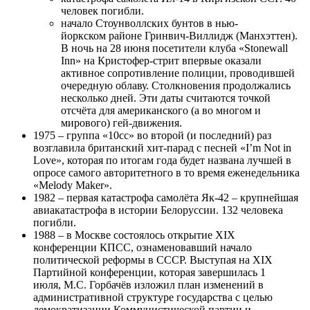
человек погибли.
начало Стоунволлских бунтов в нью-
йоркском районе Гринвич-Виллидж (Манхэттен).
В ночь на 28 июня посетители клуба «Stonewall
Inn» на Кристофер-стрит впервые оказали
активное сопротивление полиции, проводившей
очередную облаву. Столкновения продолжались
несколько дней. Эти даты считаются точкой
отсчёта для американского (а во многом и
мирового) гей-движения.
1975 – группа «10cc» во второй (и последний) раз
возглавила британский хит-парад с песней «I’m Not in
Love», которая по итогам года будет названа лучшей в
опросе самого авторитетного в то время еженедельника
«Melody Maker».
1982 – первая катастрофа самолёта Як-42 – крупнейшая
авиакатастрофа в истории Белоруссии. 132 человека
погибли.
1988 – в Москве состоялось открытие XIX
конференции КПСС, ознаменовавший начало
политической реформы в СССР. Выступая на XIX
Партийной конференции, которая завершилась 1
июля, М.С. Горбачёв изложил план изменений в
административной структуре государства с целью
демократизации Коммунистической партии и