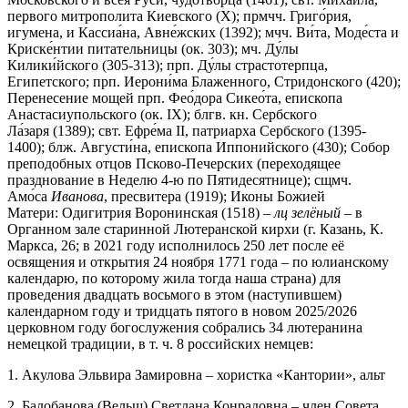
первого митрополита Киевского (X); прмчч. Григо́рия,
игумена, и Кассиа́на, Авне́жских (1392); мчч. Ви́та, Моде́ста и
Криске́нтии питательницы (ок. 303); мч. Ду́лы
Килики́йского (305-313); прп. Ду́лы страстотерпца,
Египетского; прп. Иерони́ма Блаженного, Стридонского (420);
Перенесение мощей прп. Фео́дора Сикео́та, епископа
Анастасиупольского (ок. IX); блгв. кн. Сербского
Ла́заря (1389); свт. Ефре́ма II, патриарха Сербского (1395-
1400); блж. Августи́на, епископа Иппонийского (430); Собор
преподобных отцов Псково-Печерских (переходящее
празднование в Неделю 4-ю по Пятидесятнице); сщмч.
Амо́са
Иванова
, пресвитера (1919); Иконы Божией
Матери: Одигитрия Воронинская (1518) –
лц зелёный
– в
Органном зале старинной Лютеранской кирхи (г. Казань, К.
Маркса, 26; в 2021 году исполнилось 250 лет после её
освящения и открытия 24 ноября 1771 года – по юлианскому
календарю, по которому жила тогда наша страна) для
проведения двадцать восьмого в этом (наступившем)
календарном году и тридцать пятого в новом 2025/2026
церковном году богослужения собрались 34 лютеранина
немецкой традиции, в т. ч. 8 российских немцев:
1. Акулова Эльвира Замировна – хористка «Кантории», альт
2. Балобанова (Вельш) Светлана Конрадовна – член Совета