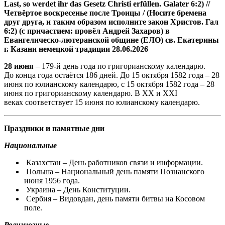
Last, so werdet ihr das Gesetz Christi erfüllen. Galater 6:2) //
Четвёртое воскресенье после Троицы / (Носите бремена
друг друга, и таким образом исполните закон Христов. Гал
6:2) (с причастием: провёл Андрей Захаров) в
Евангелическо-лютеранской общине (ЕЛО) св. Екатерины
г. Казани немецкой традиции 28.06.2026
28 июня
– 179-й день года по григорианскому календарю.
До конца года остаётся 186 дней. До 15 октября 1582 года – 28
июня по юлианскому календарю, с 15 октября 1582 года – 28
июня по григорианскому календарю. В XX и XXI
веках соответствует 15 июня по юлианскому календарю.
Праздники и памятные дни
Национальные
Казахстан – День работников связи и информации.
Польша – Национальный день памяти Познанского
июня 1956 года.
Украина – День Конституции.
Сербия – Видовдан, день памяти битвы на Косовом
поле.
Религиозные