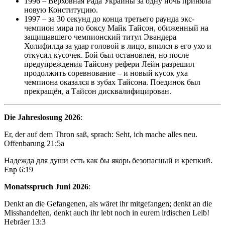
1996 – Верховная Рада Украины за одну ночь приняла
новую Конституцию.
1997 – за 30 секунд до конца третьего раунда экс-
чемпион мира по боксу Майк Тайсон, обиженный на
защищавшего чемпионский титул Эвандера
Холифилда за удар головой в лицо, впился в его ухо и
откусил кусочек. Бой был остановлен, но после
предупреждения Тайсону рефери Лейн разрешил
продолжить соревнование – и новый кусок уха
чемпиона оказался в зубах Тайсона. Поединок был
прекращён, а Тайсон дисквалифицирован.
Die Jahreslosung 2026
:
Er, der auf dem Thron saß, sprach: Seht, ich mache alles neu.
Offenbarung 21:5a
Надежда для души есть как бы якорь безопасный и крепкий.
Евр 6:19
Monatsspruch Juni 2026
:
Denkt an die Gefangenen, als wäret ihr mitgefangen; denkt an die
Misshandelten, denkt auch ihr lebt noch in eurem irdischen Leib!
Hebräer 13:3