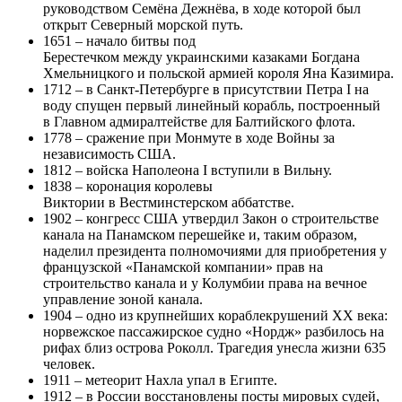
руководством Семёна Дежнёва, в ходе которой был
открыт Северный морской путь.
1651 – начало битвы под
Берестечком между украинскими казаками Богдана
Хмельницкого и польской армией короля Яна Казимира.
1712 – в Санкт-Петербурге в присутствии Петра I на
воду спущен первый линейный корабль, построенный
в Главном адмиралтействе для Балтийского флота.
1778 – сражение при Монмуте в ходе Войны за
независимость США.
1812 – войска Наполеона I вступили в Вильну.
1838 – коронация королевы
Виктории в Вестминстерском аббатстве.
1902 – конгресс США утвердил Закон о строительстве
канала на Панамском перешейке и, таким образом,
наделил президента полномочиями для приобретения у
французской «Панамской компании» прав на
строительство канала и у Колумбии права на вечное
управление зоной канала.
1904 – одно из крупнейших кораблекрушений XX века:
норвежское пассажирское судно «Нордж» разбилось на
рифах близ острова Роколл. Трагедия унесла жизни 635
человек.
1911 – метеорит Нахла упал в Египте.
1912 – в России восстановлены посты мировых судей,