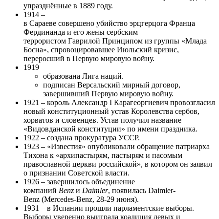
упразднённые в 1889 году.
1914 –
в Сараеве совершено убийство эрцгерцога Франца
Фердинанда и его жены сербским
террористом Гаврилой Принципом из группы «Млада
Босна», спровоцировавшее Июльский кризис,
переросший в Первую мировую войну.
1919
образована Лига наций.
подписан Версальский мирный договор,
завершивший Первую мировую войну.
1921 – король Александр I Карагеоргиевич провозгласил
новый конституционный устав Королевства сербов,
хорватов и словенцев. Устав получил название
«Видовданской конституции» по имени праздника.
1922 – создана прокуратура УССР.
1923 – «Известия» опубликовали обращение патриарха
Тихона к «архипастырям, пастырям и пасомым
православной церкви российской», в котором он заявил
о признании Советской власти.
1926 – завершилось объединение
компаний
Benz
и
Daimler
, появилась Daimler-
Benz (Mercedes-Benz, 28-29 июня).
1931 – в Испании прошли парламентские выборы.
Выборы уверенно выиграла коалиция левых и