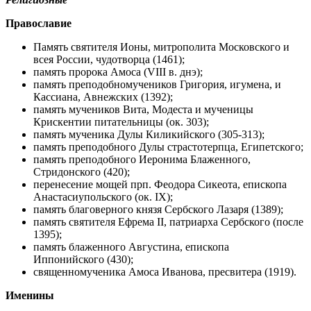
Православие
Память святителя Ионы, митрополита Московского и
всея России, чудотворца (1461);
память пророка Амоса (VIII в. днэ);
память преподобномучеников Григория, игумена, и
Кассиана, Авнежских (1392);
память мучеников Вита, Модеста и мученицы
Крискентии питательницы (ок. 303);
память мученика Дулы Киликийского (305-313);
память преподобного Дулы страстотерпца, Египетского;
память преподобного Иеронима Блаженного,
Стридонского (420);
перенесение мощей прп. Феодора Сикеота, епископа
Анастасиупольского (ок. IX);
память благоверного князя Сербского Лазаря (1389);
память святителя Ефрема II, патриарха Сербского (после
1395);
память блаженного Августина, епископа
Иппонийского (430);
священномученика Амоса Иванова, пресвитера (1919).
Именины