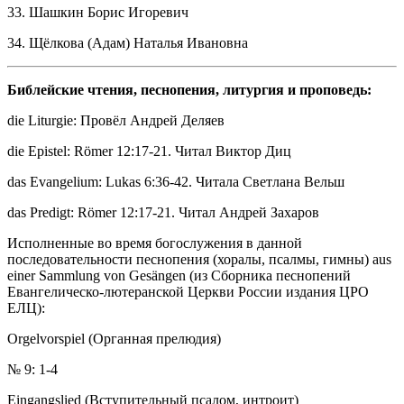
33. Шашкин Борис Игоревич
34. Щёлкова (Адам) Наталья Ивановна
Библейские чтения, песнопения, литургия и проповедь:
die Liturgie: Провёл Андрей Деляев
die Epistel: Römer 12:17-21. Читал Виктор Диц
das Evangelium: Lukas 6:36-42. Читала Светлана Вельш
das Predigt: Römer 12:17-21. Читал Андрей Захаров
Исполненные во время богослужения в данной
последовательности песнопения (хоралы, псалмы, гимны) aus
einer Sammlung von Gesängen (из Сборника песнопений
Евангелическо-лютеранской Церкви России издания ЦРО
ЕЛЦ):
Orgelvorspiel (Органная прелюдия)
№ 9: 1-4
Eingangslied (Вступительный псалом, интроит)