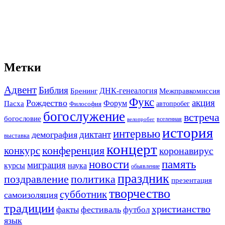
Метки
Адвент
Библия
ДНК-генеалогия
Межправкомиссия
Бренинг
Фукс
акция
Рождество
Форум
Пасха
автопробег
Философия
богослужение
встреча
богословие
вселенная
велопробег
история
интервью
диктант
демография
выставка
концерт
конференция
конкурс
коронавирус
новости
память
миграция
курсы
наука
обьявление
праздник
поздравление
политика
презентация
творчество
субботник
самоизоляция
традиции
христианство
фестиваль
факты
футбол
язык