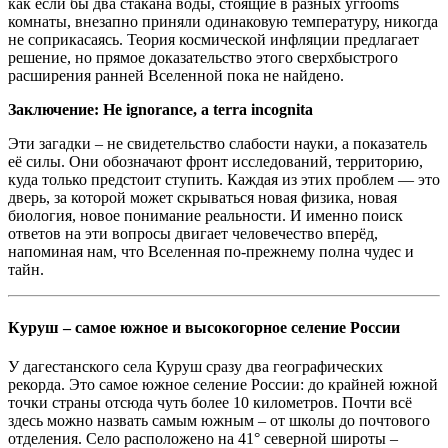
как если бы два стакана воды, стоящие в разных угrooms
комнаты, внезапно приняли одинаковую температуру, никогда
не соприкасаясь. Теория космической инфляции предлагает
решение, но прямое доказательство этого сверхбыстрого
расширения ранней Вселенной пока не найдено.
Заключение: Не ignorance, а terra incognita
Эти загадки – не свидетельство слабости науки, а показатель
её силы. Они обозначают фронт исследований, территорию,
куда только предстоит ступить. Каждая из этих проблем — это
дверь, за которой может скрываться новая физика, новая
биология, новое понимание реальности. И именно поиск
ответов на эти вопросы двигает человечество вперёд,
напоминая нам, что Вселенная по-прежнему полна чудес и
тайн.
Куруш – самое южное и высокогорное селение России
У дагестанского села Куруш сразу два географических
рекорда. Это самое южное селение России: до крайней южной
точки страны отсюда чуть более 10 километров. Почти всё
здесь можно назвать самым южным – от школы до почтового
отделения. Село расположено на 41° северной широты –