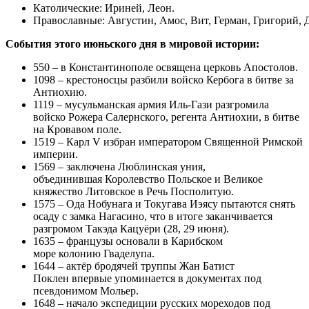
Католические: Ириней, Леон.
Православные: Августин, Амос, Вит, Герман, Григорий, Д
События этого июньского дня в мировой истории:
550 – в Константинополе освящена церковь Апостолов.
1098 – крестоносцы разбили войско Кербога в битве за
Антиохию.
1119 – мусульманская армия Иль-Гази разгромила
войско Рожера Салернского, регента Антиохии, в битве
на Кровавом поле.
1519 – Карл V избран императором Священной Римской
империи.
1569 – заключена Люблинская уния,
объединившая Королевство Польское и Великое
княжество Литовское в Речь Посполитую.
1575 – Ода Нобунага и Токугава Иэясу пытаются снять
осаду с замка Нагасино, что в итоге заканчивается
разгромом Такэда Кацуёри (28, 29 июня).
1635 – французы основали в Карибском
море колонию Гваделупа.
1644 – актёр бродячей труппы Жан Батист
Поклен впервые упоминается в документах под
псевдонимом Мольер.
1648 – начало экспедиции русских мореходов под