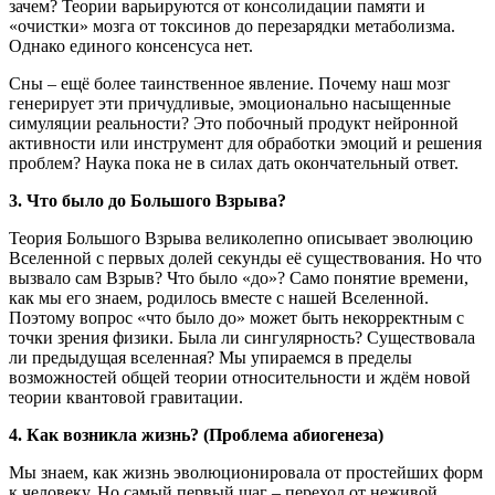
зачем? Теории варьируются от консолидации памяти и
«очистки» мозга от токсинов до перезарядки метаболизма.
Однако единого консенсуса нет.
Сны – ещё более таинственное явление. Почему наш мозг
генерирует эти причудливые, эмоционально насыщенные
симуляции реальности? Это побочный продукт нейронной
активности или инструмент для обработки эмоций и решения
проблем? Наука пока не в силах дать окончательный ответ.
3. Что было до Большого Взрыва?
Теория Большого Взрыва великолепно описывает эволюцию
Вселенной с первых долей секунды её существования. Но что
вызвало сам Взрыв? Что было «до»? Само понятие времени,
как мы его знаем, родилось вместе с нашей Вселенной.
Поэтому вопрос «что было до» может быть некорректным с
точки зрения физики. Была ли сингулярность? Существовала
ли предыдущая вселенная? Мы упираемся в пределы
возможностей общей теории относительности и ждём новой
теории квантовой гравитации.
4. Как возникла жизнь? (Проблема абиогенеза)
Мы знаем, как жизнь эволюционировала от простейших форм
к человеку. Но самый первый шаг – переход от неживой