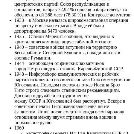
центристских партий Союз республиканцев и
социалистов, набрав 72,92 % голосов избирателей, что
обеспечило ей 368 мест (78,30 %) в Конгрессе депутатов.
1933 – в Москве началась широкомасштабная операция
по аресту и высылке цыган. В ходе её были
депортированы 5470 человек.
1935 – Стэнли Мередит сообщил, что выделил в
кристаллическом виде вирус табачной мозаики.
1940 – советские войска вступили на территорию
Бессарабии и Северной Буковины, находившихся в
составе Румынии.
1944 – освобождён от финских захватчиков
город Петрозаводск – столица Карело-Финской ССР.
1948 – Информбюро коммунистических и рабочих
партий исключило из своего состава Союз коммунистов
Югославии. Поводом послужил отказ Иосипа Броз
Тито строго следовать сталинским рекомендациям.
Договор о дружбе и сотрудничестве
между СССР и Югославией был расторгнут. Вскоре в
советской печати Тито именовался едва ли не
фашистом. Лишь после смерти «вождя всех народов»
отношения между двумя странами вновь вошли в
нормальное русло.
1969
катастрофа самолёта Ил-14 в Киргизской ССР. 40