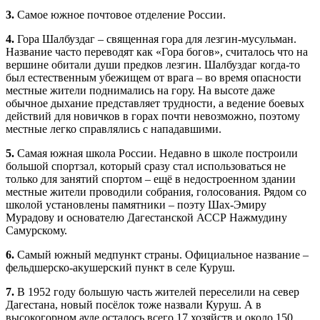
3.
Самое южное почтовое отделение России.
4.
Гора Шалбуздаг – священная гора для лезгин-мусульман.
Название часто переводят как «Гора богов», считалось что на
вершине обитали души предков лезгин. Шалбуздаг когда-то
был естественным убежищем от врага – во время опасности
местные жители поднимались на гору. На высоте даже
обычное дыхание представляет трудности, а ведение боевых
действий для новичков в горах почти невозможно, поэтому
местные легко справлялись с нападавшими.
5.
Самая южная школа России. Недавно в школе построили
большой спортзал, который сразу стал использоваться не
только для занятий спортом – ещё в недостроенном здании
местные жители проводили собрания, голосования. Рядом со
школой установлены памятники – поэту Шах-Эмиру
Мурадову и основателю Дагестанской АССР Нажмудину
Самурскому.
6.
Самый южный медпункт страны. Официальное название –
фельдшерско-акушерский пункт в селе Куруш.
7.
В 1952 году большую часть жителей переселили на север
Дагестана, новый посёлок тоже назвали Куруш. А в
высокогорном ауле осталось всего 17 хозяйств и около 150