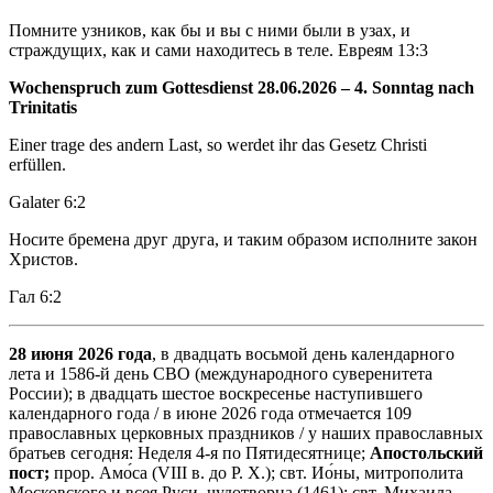
Помните узников, как бы и вы с ними были в узах, и
страждущих, как и сами находитесь в теле. Евреям 13:3
Wochenspruch zum Gottesdienst 2
8
.06.2026
–
4
. Sonntag nach
Trinitatis
Einer trage des andern Last, so werdet ihr das Gesetz Christi
erfüllen.
Galater 6:2
Носите бремена друг друга, и таким образом исполните закон
Христов.
Гал 6:2
28 июня 2026 года
, в двадцать восьмой день календарного
лета и 1586-й день СВО (международного суверенитета
России); в двадцать шестое воскресенье наступившего
календарного года / в июне 2026 года отмечается 109
православных церковных праздников / у наших православных
братьев сегодня: Неделя 4-я по Пятидесятнице;
Апостольский
пост;
прор. Амо́са (VIII в. до Р. Х.); свт. Ио́ны, митрополита
Московского и всея Руси, чудотворца (1461); свт. Михаила,