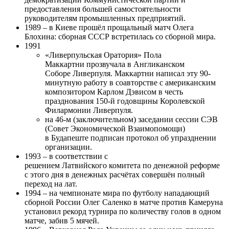
предоставления большей самостоятельности
руководителям промышленных предприятий.
1989 – в Киеве прошёл прощальный матч Олега
Блохина: сборная СССР встретилась со сборной мира.
1991
«Ливерпульская Оратория» Пола
Маккартни прозвучала в Англиканском
Соборе Ливерпуля. Маккартни написал эту 90-
минутную работу в соавторстве с американским
композитором Карлом Дэвисом в честь
празднования 150-й годовщины Королевской
Филармонии Ливерпуля.
на 46-м (заключительном) заседании сессии СЭВ
(Совет Экономической Взаимопомощи)
в Будапеште подписан протокол об упразднении
организации.
1993 – в соответствии с
решением Латвийского комитета по денежной реформе
с этого дня в денежных расчётах совершён полный
переход на лат.
1994 – на чемпионате мира по футболу нападающий
сборной России Олег Саленко в матче против Камеруна
установил рекорд турнира по количеству голов в одном
матче, забив 5 мячей.