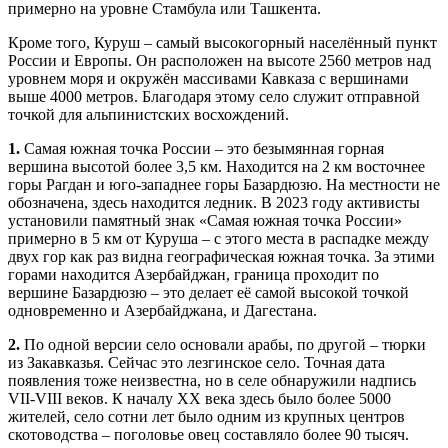
примерно на уровне Стамбула или Ташкента.
Кроме того, Куруш – самый высокогорный населённый пункт
России и Европы. Он расположен на высоте 2560 метров над
уровнем моря и окружён массивами Кавказа с вершинами
выше 4000 метров. Благодаря этому село служит отправной
точкой для альпинистских восхождений.
1.
Самая южная точка России – это безымянная горная
вершина высотой более 3,5 км. Находится на 2 км восточнее
горы Рагдан и юго-западнее горы Базардюзю. На местности не
обозначена, здесь находится ледник. В 2023 году активисты
установили памятный знак «Самая южная точка России»
примерно в 5 км от Куруша – с этого места в распадке между
двух гор как раз видна географическая южная точка. За этими
горами находится Азербайджан, граница проходит по
вершине Базардюзю – это делает её самой высокой точкой
одновременно и Азербайджана, и Дагестана.
2.
По одной версии село основали арабы, по другой – тюрки
из Закавказья. Сейчас это лезгинское село. Точная дата
появления тоже неизвестна, но в селе обнаружили надпись
VII-VIII веков. К началу XX века здесь было более 5000
жителей, село сотни лет было одним из крупных центров
скотоводства – поголовье овец составляло более 90 тысяч.