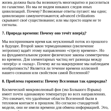
жизнь должна была бы возникнуть многократно и расселиться
по галактике. Но мы не видим никаких следов иных
цивилизаций. Почему? Возможные ответы пугают: мы одни;
цивилизации самоуничтожаются; advanced civilizations
скрывают своё существование; или мы просто ищем не те
сигналы.
7. Природа времени: Почему оно течёт вперёд?
Мы воспринимаем время как неуклонный поток из прошлого
в будущее. Второй закон термодинамики (увеличение
энтропии) задаёт этому направлению «стрелу времени». Но
на фундаментальном уровне физические законы симметричны
во времени. Для элементарных частиц нет разницы между
«вперёд» и «назад». Почему же на макроуровне мы наблюдаем
необратимость? Является ли течение времени иллюзией
нашего сознания или свойством самой Вселенной?
8. Проблема горизонта: Почему Вселенная так однородна?
Космический микроволновый фон (эхо Большого Взрыва)
имеет почти одинаковую температуру во всех направлениях.
Это означает, что удалённые области Вселенной были в
тепловом контакте в прошлом. Но согласно стандартной
модели, они не имели времени для обмена информацией. Это,