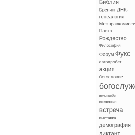
Библия
ДНК-
Бренинг
генеалогия
Межправкомисс
Пасха
Рождество
Философия
Фукс
Форум
автопробег
акция
богословие
богослуж
велопробег
вселенная
встреча
выставка
демография
диктант