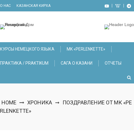
Skip
О НАС
КАЗАНСКАЯ КИРХА
to
content
КУРСЫ НЕМЕЦКОГО ЯЗЫКА
МK «PERLENKETTE»
ПРАКТИКА / PRAKTIKUM
САГА О КАЗАНИ
ОТЧЕТЫ
HOME
ХРОНИКА
ПОЗДРАВЛЕНИЕ ОТ МК «PE
➞
RLENKETTE»