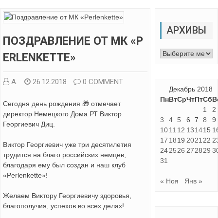
АРХИВЫ
ПОЗДРАВЛЕНИЕ ОТ МК «P
Архивы
ERLENKETTE»
А.
26.12.2018
0 COMMENT
Декабрь 2018
Пн
Вт
Ср
Чт
Пт
Сб
В
Сегодня день рождения 🎁 отмечает
1
2
директор Немецкого Дома РТ Виктор
3
4
5
6
7
8
9
Георгиевич Диц.
10
11
12
13
14
15
1
17
18
19
20
21
22
2
Виктор Георгиевич уже три десятилетия
24
25
26
27
28
29
3
трудится на благо российских немцев,
31
благодаря ему был создан и наш клуб
«Perlenkette»!
« Ноя
Янв »
Желаем Виктору Георгиевичу здоровья,
благополучия, успехов во всех делах!