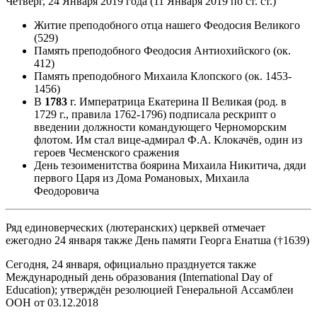
Четверг, 24 Января 2019 года (11 Января 2019 по ст. ст.)
Житие преподобного отца нашего Феодосия Великого
(529)
Память преподобного Феодосия Антиохийского (ок.
412)
Память преподобного Михаила Клопского (ок. 1453-
1456)
В
1783
г. Императрица Екатерина II Великая (род. в
1729 г., правила 1762-1796) подписала рескрипт о
введении должности командующего Черноморским
флотом. Им стал вице-адмирал Ф.А. Клокачёв, один из
героев Чесменского сражения
День тезоименитства боярина Михаила Никитича, дяди
первого Царя из Дома Романовых, Михаила
Феодоровича
Ряд единоверческих (лютеранских) церквей отмечает
ежегодно 24 января также День памяти Георга Енатша (†1639)
Сегодня, 24 января, официально празднуется также
Международный день образования (International Day of
Education); утверждён резолюцией Генеральной Ассамблеи
ООН от 03.12.2018