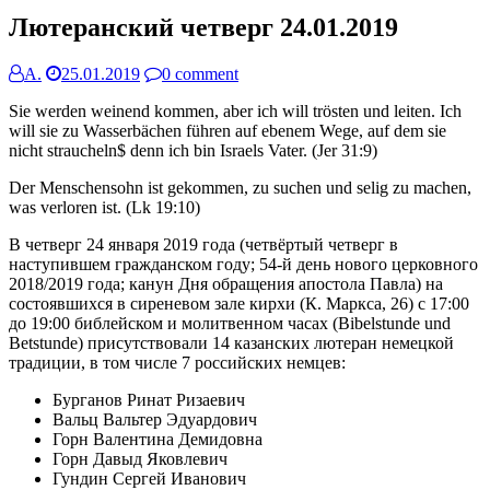
Лютеранский четверг 24.01.2019
А.
25.01.2019
0 comment
Sie werden weinend kommen, aber ich will trösten und leiten. Ich
will sie zu Wasserbächen führen auf ebenem Wege, auf dem sie
nicht straucheln$ denn ich bin Israels Vater. (Jer 31:9)
Der Menschensohn ist gekommen, zu suchen und selig zu machen,
was verloren ist. (Lk 19:10)
В четверг 24 января 2019 года (четвёртый четверг в
наступившем гражданском году; 54-й день нового церковного
2018/2019 года; канун Дня обращения апостола Павла) на
состоявшихся в сиреневом зале кирхи (К. Маркса, 26) с 17:00
до 19:00 библейском и молитвенном часах (Bibelstunde und
Betstunde) присутствовали 14 казанских лютеран немецкой
традиции, в том числе 7 российских немцев:
Бурганов Ринат Ризаевич
Вальц Вальтер Эдуардович
Горн Валентина Демидовна
Горн Давыд Яковлевич
Гундин Сергей Иванович