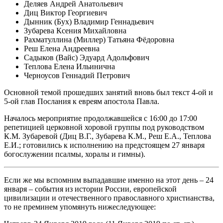
Деляев Андрей Анатольевич
Диц Виктор Георгиевич
Дынник (Бух) Владимир Геннадьевич
Зубарева Ксения Михайловна
Рахматуллина (Миллер) Татьяна Фёдоровна
Реш Елена Андреевна
Садыков (Вайс) Эдуард Адольфович
Теплова Елена Ильинична
Черноусов Геннадий Петрович
Основной темой прошедших занятий вновь был текст 4-ой и
5-ой глав Послания к евреям апостола Павла.
Началось мероприятие продолжавшейся с 16:00 до 17:00
репетицией церковной хоровой группы под руководством
К.М. Зубаревой (Диц В.Г., Зубарева К.М., Реш Е.А., Теплова
Е.И.; готовились к исполнению на предстоящем 27 января
богослужении псалмы, хоралы и гимны).
Если же мы вспомним выпадавшие именно на этот день – 24
января – события из истории России, европейской
цивилизации и отечественного православного христианства,
то не преминем упомянуть нижеследующее: