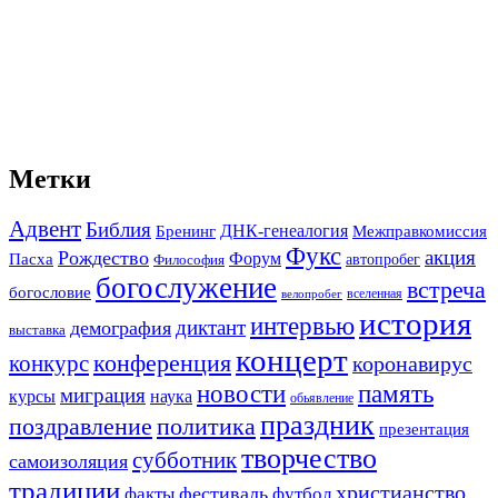
Метки
Адвент
Библия
ДНК-генеалогия
Межправкомиссия
Бренинг
Фукс
акция
Рождество
Форум
Пасха
автопробег
Философия
богослужение
встреча
богословие
вселенная
велопробег
история
интервью
диктант
демография
выставка
концерт
конференция
конкурс
коронавирус
новости
память
миграция
курсы
наука
обьявление
праздник
поздравление
политика
презентация
творчество
субботник
самоизоляция
традиции
христианство
фестиваль
факты
футбол