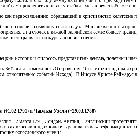
 образуя холм. В 640 году между валлийцами под предводительст
ллийцам прикрепить к шляпам стебли лука-порея, чтобы отличит
ю как первосвященник, обращавший в христианство кельтские пл
убкой на плече – символом святого духа. Многие валлийцы при
оприятия, а на столах в каждой валлийской семье бывает традиц
обычно устраивают конкурсы хорового пения.
емецкий историк и философ, представитель деизма, почётный чле
сть Библии и возможность Откровения. Он считается одним из р
м, относительно событий Исхода). В Иисусе Христе Реймарус ви
†1.02.1791) и Чарльза Уэсли (†29.03.1788)
глия – 2 марта 1791, Лондон, Англия) – английский протестант
и как классик и вдохновитель ревивализма – реформации жизни, 
тройку богословского учения.