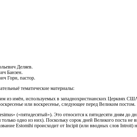
ольевич Деляев.
вич Банзен.
ич Горн, пастор.
ательныё тематические материалы:
я одним из имён, используемых в западнохристианских Церквях С
 воскресенье или воскресенье, следующее перед Великим постом.
esimus» («пятидесятый»). Это относится к пятидесяти дням до 
только одно из них). Поскольку сорок дней Великого поста не в
звание Estomihi происходит от Incipit (или вводных слов Introit