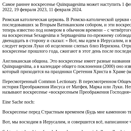
Самое раннее воскресенье Quinquagesima может наступить 1 февр
2022, 19 февраля 2023, 11 февраля 2024.
Римская католическая церковь. В Римско-католической церкви 
последовавших за Вторым Ватиканским собором, и эти воскрес
теперь известно под номером в обычном времени – с четвёртого
на воскресенья Sexagesima и Septuagesima по-прежнему соблюд
двенадцать в сторону и сказал: « Вот, мы идем в Иерусалим, и 
следует версия Луки об исцелении слепых близ Иерихона. Отр
воскресенье прошлого года, сжигают в этот день после после
Англиканская община. Это воскресенье имеет разные названия 
Quinquagesima, а в календаре общего поклонения (2000) оно и
который приходится на праздники Сретения Христа в Храме (к
Пересмотренный Common Lectionary. В пересмотренном Общем 
история Преображения Иисуса от Матфея, Марка или Луки. Нек
называют воскресенье «воскресеньем Преображения Господня»
Eine Sache noch:
Воскресенье перед Страстным временем (Будь мне каменною твердыне
Вот, мы восходим в Иерусалим, и совершится всё, написанное ч