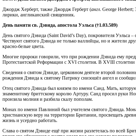
Джордж Херберт, также Джордж Герберт (
англ
. George Herbert
лирики, англиканский священник.
День памяти св. Дэвида, апостола Уэльса (†1.03.589)
День святого Дэвида (Saint David’s Day), покровителя Уэльса 
Чествуют святого Дэвида не только валлийцы, но и жители дру
красно-белые цвета.
Многие пророки говорили, что при рождении Дэвида ему предре
Протестантской Реформации с XVI столетия. В XVIII столетии 
Сведения о святом Дэвиде, церковном деятеле второй половины 
рождения Дэвида к святому Патрику снизошёл ангел и сообщил 
Отец святого Дэвида был князем по имени Санд. Мать, котору
знаменитому бриттскому королю Артуру. Санд просил руки Нон, 
пронзила молния и разбила скалу пополам.
Монах по имени Павлиний был учителем святого Дэвида. Мона
христианскую веру на территории Британии, просвещать древн
жизнь и усердно работать.
Слава о святом Дэвиде ещё при жизни разлетелась по всей Бри