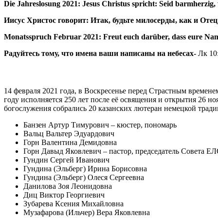
Die Jahreslosung 2021:
Jesus Christus spricht: Seid barmherzig,
Иисус Христос говорит:
Итак, будьте милосерды, как и Оте
Monatsspruch Februar 2021:
Freut euch darüber, dass eure Na
Радуйтесь тому, что имена ваши написаны на небесах-
Лк 10
14 февраля 2021 года, в Воскресенье перед Страстным временем 
году исполняется 250 лет после её освящения и открытия 26 но
богослужения собрались 20 казанских лютеран немецкой традиц
Банзен Артур Тимурович – кюстер, пономарь
Вальц Вальтер Эдуардович
Горн Валентина Демидовна
Горн Давыд Яковлевич – пастор, председатель Совета Е
Гундин Сергей Иванович
Гундина (Эльберг) Ирина Борисовна
Гундина (Эльберг) Олеся Сергеевна
Данилова Зоя Леонидовна
Диц Виктор Георгиевич
Зубарева Ксения Михайловна
Музафарова (Ильчер) Вера Яковлевна