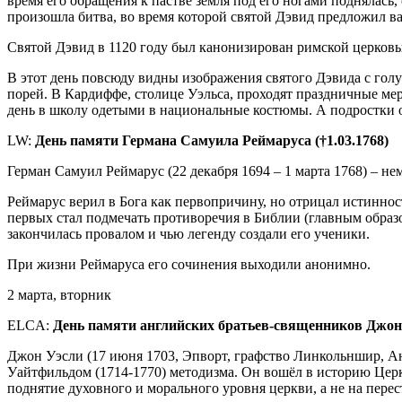
время его обращения к пастве земля под его ногами поднялась,
произошла битва, во время которой святой Дэвид предложил ва
Святой Дэвид в 1120 году был канонизирован римской церковь
В этот день повсюду видны изображения святого Дэвида с гол
порей. В Кардиффе, столице Уэльса, проходят праздничные мер
день в школу одетыми в национальные костюмы. А подростки 
LW:
День памяти Германа Самуила Реймаруса (†1.03.1768)
Герман Самуил Реймарус (22 декабря 1694 – 1 марта 1768) – н
Реймарус верил в Бога как первопричину, но отрицал истинно
первых стал подмечать противоречия в Библии (главным образо
закончилась провалом и чью легенду создали его ученики.
При жизни Реймаруса его сочинения выходили анонимно.
2 марта, вторник
ELCA:
День памяти английских братьев-священников Джона (
Джон Уэсли (17 июня 1703, Эпворт, графство Линкольншир, Ан
Уайтфильдом (1714-1770) методизма. Он вошёл в историю Церкв
поднятие духовного и морального уровня церкви, а не на перес