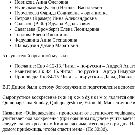
Новикова Анна Олеговна
Нурисламова (Кладт) Наталья Васильевна
Нуруллоева Фарида Содиковна – органистка
Петрова (Крамер) Инна Александровна
Садыков (Вайс) Эдуард Адольфович
Салагаева (Бромберг) Елена Леонидовна
Теплова Елена Ильинична
Федушкина Анна Степановна
Шаймурзин Дамир Маратович
5 слушателей органной музыки
Послание: Евр 4:12-13. Читал – по-русски – Андрей Анат
Евангелие: Лк 8:4-15. Читал – по-русски – Артур Тимуро
Проповедь: Лк 8:4-15. Читал – по-русски – Давыд Яковлев
В.Г. Дицем были к этому богослужению подготовлены вспомог
Сыропустное воскресенье (к ж ɪ ŋ к ж ə dʒ ɛ s ɪ м ə) являетс
Quinquagesima Sunday, Quinquagesimae, Estomihi, Масленичное
Название «Quinquagesima» происходит от латинского «quinquag
учитывает оба воскресенья (при обычном подсчёте учитывается 
следует за воскресеньем Квинквадесима всего через три дня. На
домом прибежища, чтобы спасти меня» (Пс 30:3б).