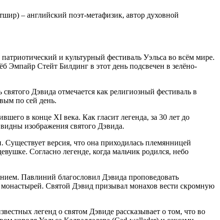
илтшир) – английский поэт-метафизик, автор духовной
ак патриотический и культурный фестиваль Уэльса во всём мире.
ёб Эмпайр Стейт Билдинг в этот день подсвечен в зелёно-
ь святого Дэвида отмечается как религиозный фестиваль в
вым по сей день.
шего в конце XI века. Как гласит легенда, за 30 лет до
у видны изображения святого Дэвида.
и. Существует версия, что она приходилась племянницей
евушке. Согласно легенде, когда мальчик родился, небо
ением. Павлиний благословил Дэвида проповедовать
12 монастырей. Святой Дэвид призывал монахов вести скромную
вестных легенд о святом Дэвиде рассказывает о том, что во