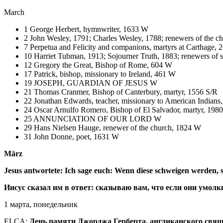
March
1 George Herbert, hymnwriter, 1633 W
2 John Wesley, 1791; Charles Wesley, 1788; renewers of the 
7 Perpetua and Felicity and companions, martyrs at Carthage, 
10 Harriet Tubman, 1913; Sojourner Truth, 1883; renewers of 
12 Gregory the Great, Bishop of Rome, 604 W
17 Patrick, bishop, missionary to Ireland, 461 W
19 JOSEPH, GUARDIAN OF JESUS W
21 Thomas Cranmer, Bishop of Canterbury, martyr, 1556 S/R
22 Jonathan Edwards, teacher, missionary to American Indian
24 Oscar Arnulfo Romero, Bishop of El Salvador, martyr, 198
25 ANNUNCIATION OF OUR LORD W
29 Hans Nielsen Hauge, renewer of the church, 1824 W
31 John Donne, poet, 1631 W
März
Jesus antwortete: Ich sage euch: Wenn diese schweigen werden, s
Иисус сказал им в ответ: сказываю вам, что если они умолкн
1 марта, понедельник
ELCA:
День памяти Джорджа Герберта, англиканского свяще