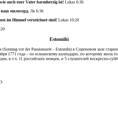
wie auch euer Vater barmherzig ist!
Lukas 6:36
ц ваш милосерд.
Лк 6:36
men im Himmel verzeichnet sind!
Lukas 10:20
:20
Estomihi
(Sonntag vor der Passionszeit – Estomihi) в Сиреневом зале стари
ября 1771 года – по юлианскому календарю, по которому жила то
ии, в т.ч. 11 российских немцев, и 5 слушателей воскресно-суб
ЛО