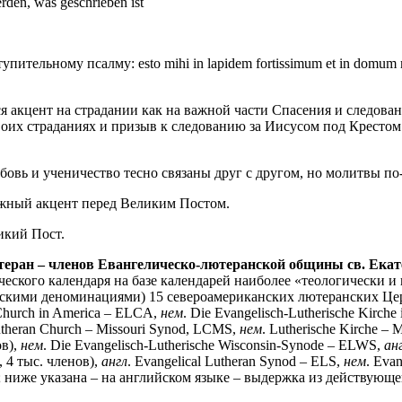
erden, was geschrieben ist
пительному псалму: esto mihi in lapidem fortissimum et in domum
тся акцент на страдании как на важной части Спасения и следова
оих страданиях и призыв к следованию за Иисусом под Крестом:
юбовь и ученичество тесно связаны друг с другом, но молитвы п
важный акцент перед Великим Постом.
икий Пост.
теран –
членов Евангелическо-лютеранской общины
св. Ека
ского календаря на базе календарей наиболее «теологически и
скими деноминациями) 15 североамериканских лютеранских Цер
Church in America –
ELCA,
нем
. Die Evangelisch-Lutherische Kir
theran Church – Missouri Synod, LCMS,
нем
. Lutherische Kirche 
ов),
нем
. Die Evangelisch-Lutherische Wisconsin-Synode – ELWS,
ан
 4 тыс. членов),
англ
. Evangelical Lutheran Synod – ELS,
нем
. Eva
ниже указана – на английском языке – выдержка из действующе