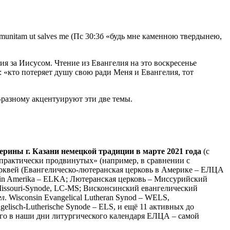
 munitam ut salves me (Пс 30:3б «будь мне каменною твердынею,
ния за Иисусом. Чтение из Евангелия на это воскресенье
 «кто потеряет душу свою ради Меня и Евангелия, тот
о-разному акцентуируют эти две темы.
терины г. Казани немецкой традиции в марте 2021 года
(с
 практически продвинутых» (например, в сравнении с
квей (Евангелическо-лютеранская церковь в Америке – ЕЛЦА
che in Amerika – ELKA; Лютеранская церковь – Миссурийский
– Missouri-Synode, LC-MS; Висконсинский евангелический
гл
. Wisconsin Evangelical Lutheran Synod – WELS,
ngelisch-Lutherische Synode – ELS, и ещё 11 активных до
го в наши дни литургического календаря ЕЛЦА – самой