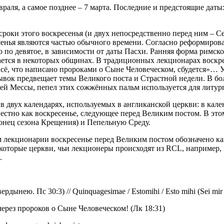
аля, а самое позднее – 7 марта. Последние и предстоящие даты: 
сроки этого воскресенья (и двух непосредственно перед ним – С
енья являются частью обычного времени. Согласно реформирова
 по девятое, в зависимости от даты Пасхи. Ранняя форма римско
ается в некоторых общинах. В традиционных лекционарах воскре
всё, что написано пророками о Сыне Человеческом, сбудется»… Уч
ывок предвещает темы Великого поста и Страстной недели. В б
дней Мессы, пепел этих сожжённых пальм используется для литу
в двух календарях, используемых в англиканской церкви: в кале
звестно как воскресенье, следующее перед Великим постом. В эт
онец сезона Крещения) и Пепельную Среду.
лекционарии воскресенье перед Великим постом обозначено как
оторые церкви, чьи лекционеры происходят из RCL, например, и
.
ю. Пс 30:3) // Quinquagesimae / Estomihi / Esto mihi (Sei mir ein
ерез пророков о Сыне Человеческом! (Лк 18:31)