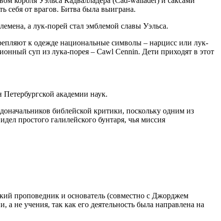
вом короля Уэльса Кадвалладера (Cad-wallader) и саксами
ь себя от врагов. Битва была выиграна.
емена, а лук-порей стал эмблемой славы Уэльса.
крепляют к одежде национальные символы – нарцисс или лук-
ионный суп из лука-порея – Cawl Cennin. Дети приходят в этот
н Петербургской академии наук.
одоначальников библейской критики, поскольку одним из
дел простого галилейского бунтаря, чья миссия
ский проповедник и основатель (совместно с Джорджем
а не учения, так как его деятельность была направлена на