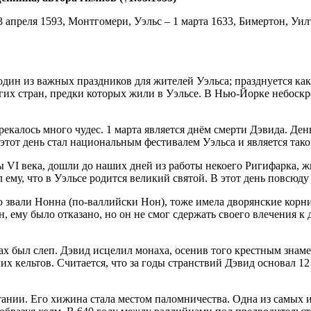
; 3 апреля 1593, Монтгомери, Уэльс – 1 марта 1633, Бимертон, У
– один из важных праздников для жителей Уэльса; празднуется к
гих стран, предки которых жили в Уэльсе. В Нью-Йорке небоскр
калось много чудес. 1 марта является днём смерти Дэвида. Ден
этот день стал национальным фестивалем Уэльса и является тако
VI века, дошли до наших дней из работы некоего Ригифарка, жив
ему, что в Уэльсе родится великий святой. В этот день повсюд
ю звали Нонна (по-валлийски Нон), тоже имела дворянские корн
ему было отказано, но он не смог сдержать своего влечения к д
х был слеп. Дэвид исцелил монаха, осенив того крестным знам
их кельтов. Считается, что за годы странствий Дэвид основал 
тании. Его хижина стала местом паломничества. Одна из самых из