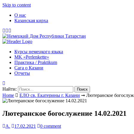
Skip to content
О нас
Казанская кирха
Курсы немецкого языка
МK «Perlenkette»
Практика / Praktikum
Сага о Казани
Отчеты
Найти:
Home
ЕЛО св. Екатерины г. Казани
➞
Лютеранское богослуж
Лютеранское богослужение 14.02.2021
А.
17.02.2021
0 comment