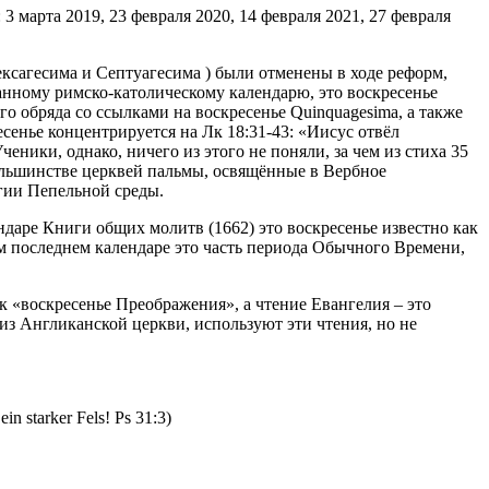
3 марта 2019, 23 февраля 2020, 14 февраля 2021, 27 февраля
ексагесима и Септуагесима ) были отменены в ходе реформ,
нному римско-католическому календарю, это воскресенье
го обряда со ссылками на воскресенье Quinquagesima, а также
сенье концентрируется на Лк 18:31-43: «Иисус отвёл
еники, однако, ничего из этого не поняли, за чем из стиха 35
ольшинстве церквей пальмы, освящённые в Вербное
ргии Пепельной среды.
ндаре Книги общих молитв (1662) это воскресенье известно как
ом последнем календаре это часть периода Обычного Времени,
 «воскресенье Преображения», а чтение Евангелия – это
з Англиканской церкви, используют эти чтения, но не
 starker Fels! Ps 31:3)