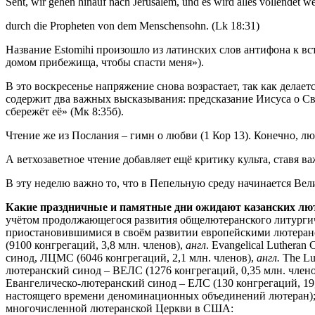
Seht, wir gehen hinauf nach Jerusalem, und es wird alles vollendet w
durch die Propheten von dem Menschensohn. (Lk 18:31)
Название Estomihi произошло из латинских слов антифона к всту
домом прибежища, чтобы спасти меня»).
В это воскресенье напряжение снова возрастает, так как делае
содержит два важных высказывания: предсказание Иисуса о Св
сбережёт её» (Мк 8:35б).
Чтение же из Послания – гимн о любви (1 Кор 13). Конечно, л
А ветхозаветное чтение добавляет ещё критику культа, ставя 
В эту неделю важно то, что в Пепельную среду начинается Вел
Какие праздничные и памятные дни
ожидают казанских лю
учётом продолжающегося развития общелютеранского литургиче
приостановившимися в своём развитии европейскими лютеран
(9100 конгрегаций, 3,8 млн. членов),
англ
. Evangelical Lutheran 
синод, ЛЦМС (6046 конгрегаций, 2,1 млн. членов),
англ.
The Lu
лютеранский синод – ВЕЛС (1276 конгрегаций, 0,35 млн. член
Евангелическо-лютеранский синод – ЕЛС (130 конгрегаций, 19,
настоящего времени деноминационных объединений лютеран); 
многочисленной лютеранской Церкви в США: