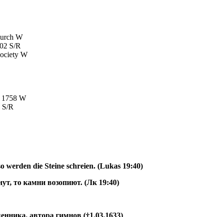
church W
202 S/R
society W
s, 1758 W
0 S/R
o werden die Steine schreien.
(
Lukas
19:40)
ут, то камни возопиют. (Лк 19:40)
нника, автора гимнов (†1.03.1633)