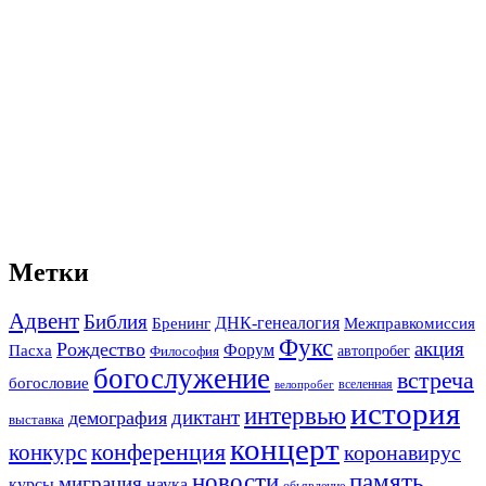
Метки
Адвент
Библия
ДНК-генеалогия
Межправкомиссия
Бренинг
Фукс
акция
Рождество
Форум
Пасха
автопробег
Философия
богослужение
встреча
богословие
вселенная
велопробег
история
интервью
диктант
демография
выставка
концерт
конференция
конкурс
коронавирус
новости
память
миграция
курсы
наука
обьявление