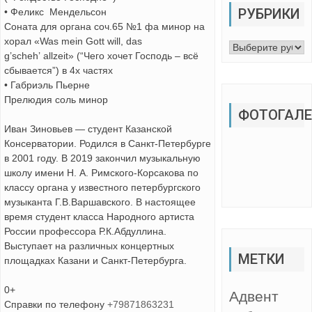
РУБРИКИ
• Феликс Мендельсон
Соната для органа соч.65 №1 фа минор на
хорал «Was mein Gott will, das
Рубрики
g’scheh’ allzeit» (“Чего хочет Господь – всё
сбывается”) в 4х частях
• Габриэль Пьерне
Прелюдия соль минор
ФОТОГАЛЕ
Иван Зиновьев — студент Казанской
Консерватории. Родился в Санкт-Петербурге
в 2001 году. В 2019 закончил музыкальную
школу имени Н. А. Римского-Корсакова по
классу органа у известного петербургского
музыканта Г.В.Варшавского. В настоящее
время студент класса Народного артиста
России профессора Р.К.Абдуллина.
Выступает на различных концертных
МЕТКИ
площадках Казани и Санкт-Петербурга.
0+
Адвент
Справки по телефону
+79871863231