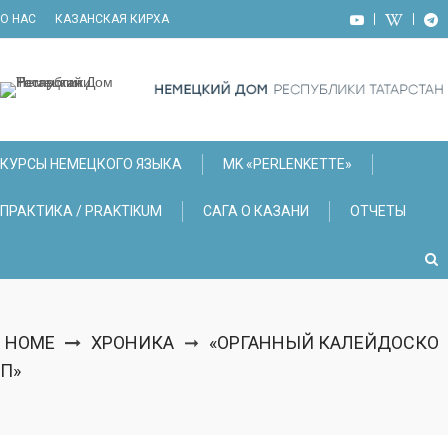
Skip
О НАС
КАЗАНСКАЯ КИРХА
to
content
КУРСЫ НЕМЕЦКОГО ЯЗЫКА
МK «PERLENKETTE»
ПРАКТИКА / PRAKTIKUM
САГА О КАЗАНИ
ОТЧЕТЫ
HOME
ХРОНИКА
«ОРГАННЫЙ КАЛЕЙДОСКО
➞
П»