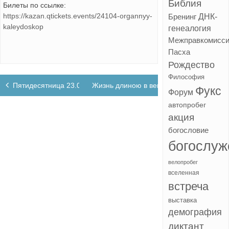
Библия
Билеты по ссылке:
https://kazan.qtickets.events/24104-organnyy-
ДНК-
Бренинг
kaleydoskop
генеалогия
Межправкомисс
Пасха
Рождество
Философия
Навигация
Пятидесятница 23.05.2021
Жизнь длиною в век
Фукс
Форум
по
автопробег
записям
акция
богословие
богослуж
велопробег
вселенная
встреча
выставка
демография
диктант