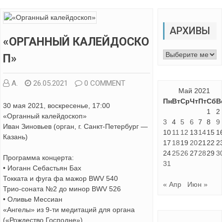
АРХИВЫ
«ОРГАННЫЙ КАЛЕЙДОСКО
Архивы
П»
А.
26.05.2021
0 COMMENT
Май 2021
Пн
Вт
Ср
Чт
Пт
Сб
В
30 мая 2021, воскресенье, 17:00
1
2
«Органный калейдоскоп»
3
4
5
6
7
8
9
Иван Зиновьев (орган, г. Санкт-Петербург —
10
11
12
13
14
15
1
Казань)
17
18
19
20
21
22
2
24
25
26
27
28
29
3
Программа концерта:
31
• Иоганн Себастьян Бах
Токката и фуга фа мажор BWV 540
« Апр
Июн »
Трио-соната №2 до минор BWV 526
• Оливье Мессиан
«Aнгелы» из 9-ти медитаций для органа
(«Рождество Господне»)