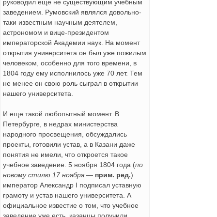
руководил еще не существующим учебным
заведением. Румовский являлся довольно-
таки известным научным деятелем,
астрономом и вице-президентом
императорской Академии наук. На момент
открытия университета он был уже пожилым
человеком, особенно для того времени, в
1804 году ему исполнилось уже 70 лет. Тем
не менее он свою роль сыграл в открытии
нашего университета.
И еще такой любопытный момент. В
Петербурге, в недрах министерства
народного просвещения, обсуждались
проекты, готовили устав, а в Казани даже
понятия не имели, что откроется такое
учебное заведение. 5 ноября 1804 года (
по
новому стилю 17 ноября
—
прим. ред.
)
император Александр I подписал уставную
грамоту и устав нашего университета. А
официальное известие о том, что учебное
заведение уже есть, казанцы получили