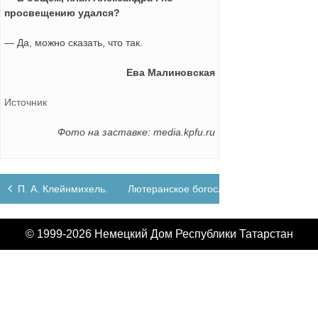
просвещению удался?
— Да, можно сказать, что так.
Ева Малиновская
Источник
Фото на заставке: media.kpfu.ru
Навигация
П. А. Клейнмихель. «Стальной таран державной воли»
Лютеранское богослужение 17.11.2024
по
записям
© 1999-2026 Немецкий Дом Республики Татарстан