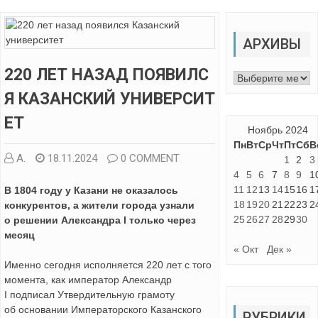
АРХИВЫ
220 ЛЕТ НАЗАД ПОЯВИЛС
Архивы
Я КАЗАНСКИЙ УНИВЕРСИТ
ЕТ
Ноябрь 2024
Пн
Вт
Ср
Чт
Пт
Сб
В
А.
18.11.2024
0 COMMENT
1
2
3
4
5
6
7
8
9
1
11
12
13
14
15
16
1
В 1804 году у Казани не оказалось
18
19
20
21
22
23
2
конкурентов, а жители города узнали
25
26
27
28
29
30
о решении Александра I только через
месяц
« Окт
Дек »
Именно сегодня исполняется 220 лет с того
момента, как император Александр
I подписал Утвердительную грамоту
об основании Императорского Казанского
РУБРИКИ