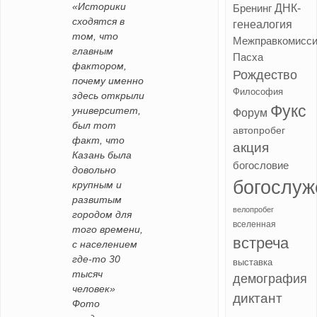
«Историки
ДНК-
Бренинг
сходятся в
генеалогия
том, что
Межправкомисс
главным
Пасха
фактором,
Рождество
почему именно
Философия
здесь открыли
Фукс
университет,
Форум
был тот
автопробег
факт, что
акция
Казань была
богословие
довольно
богослуж
крупным и
развитым
велопробег
городом для
вселенная
того времени,
встреча
с населением
где-то 30
выставка
тысяч
демография
человек»
диктант
Фото