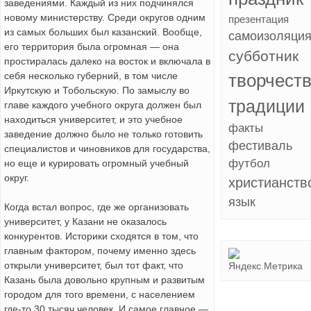
заведениями. Каждый из них подчинялся
новому министерству. Среди округов одним
презентация
из самых больших был казанский. Вообще,
самоизоляци
его территория была огромная — она
субботник
простиралась далеко на восток и включала в
себя несколько губерний, в том числе
творчест
Иркутскую и Тобольскую. По замыслу во
традиции
главе каждого учебного округа должен был
находиться университет, и это учебное
факты
заведение должно было не только готовить
фестиваль
специалистов и чиновников для государства,
футбол
но еще и курировать огромный учебный
округ.
христианств
язык
Когда встал вопрос, где же организовать
университет, у Казани не оказалось
конкурентов. Историки сходятся в том, что
главным фактором, почему именно здесь
открыли университет, был тот факт, что
Казань была довольно крупным и развитым
городом для того времени, с населением
где-то 30 тысяч человек. И самое главное —