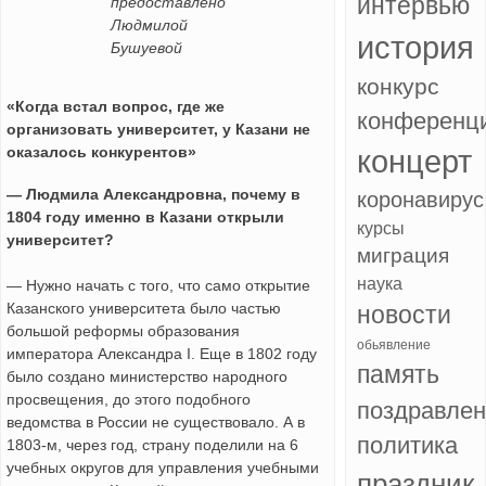
интервью
предоставлено
Людмилой
история
Бушуевой
конкурс
«Когда встал вопрос, где же
конференц
организовать университет, у Казани не
оказалось конкурентов»
концерт
— Людмила Александровна, почему в
коронавирус
1804 году именно в Казани открыли
курсы
университет?
миграция
наука
— Нужно начать с того, что само открытие
Казанского университета было частью
новости
большой реформы образования
обьявление
императора Александра I. Еще в 1802 году
память
было создано министерство народного
просвещения, до этого подобного
поздравле
ведомства в России не существовало. А в
политика
1803-м, через год, страну поделили на 6
учебных округов для управления учебными
праздник