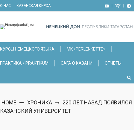
Skip
О НАС
КАЗАНСКАЯ КИРХА
to
content
КУРСЫ НЕМЕЦКОГО ЯЗЫКА
МK «PERLENKETTE»
ПРАКТИКА / PRAKTIKUM
САГА О КАЗАНИ
ОТЧЕТЫ
HOME
ХРОНИКА
220 ЛЕТ НАЗАД ПОЯВИЛСЯ
➞
КАЗАНСКИЙ УНИВЕРСИТЕТ